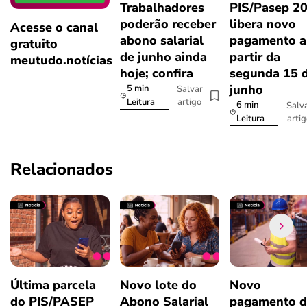
Trabalhadores
PIS/Pasep 2
poderão receber
libera novo
Acesse o canal
abono salarial
pagamento a
gratuito
de junho ainda
partir da
meutudo.notícias
hoje; confira
segunda 15 
junho
5 min
Salvar
artigo
Leitura
6 min
Salv
arti
Leitura
Relacionados
Última parcela
Novo lote do
Novo
do PIS/PASEP
Abono Salarial
pagamento 