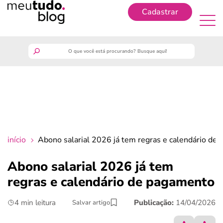
Cadastrar
Cadastrar
meutudo
guia do trabalhador
finanças
início
Abono salarial 2026 já tem regras e calendário de
benefícios
Abono salarial 2026 já tem
regras e calendário de pagamento
crédito fácil
4 min leitura
Publicação:
14/04/2026
Salvar artigo
últimas notícias