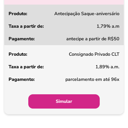
Produto
Antecipação Saque-aniversário
1,79% a.m
Taxa
antecipe a partir de R$50
a
partir
Consignado Privado CLT
de
1,89% a.m.
Pagamento
parcelamento em até 96x
Simular