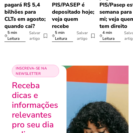
pagará R$ 5,4
PIS/PASEP é
PIS/Pasep es
bilhões para
depositado hoje;
semana para 
CLTs em agosto;
veja quem
mi; veja que
quando cai?
recebe
tem direito
5 min
5 min
4 min
Salvar
Salvar
Salv
artigo
artigo
arti
Leitura
Leitura
Leitura
INSCREVA-SE NA
NEWSLETTER
Receba
dicas e
informações
relevantes
pro seu dia