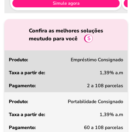
Simule agora
Confira as melhores soluções
meutudo para você
Produto
Empréstimo Consignado
1,39% a.m
Taxa
2 a 108 parcelas
a
partir
Portabilidade Consignado
de
1,39% a.m
Pagamento
60 a 108 parcelas