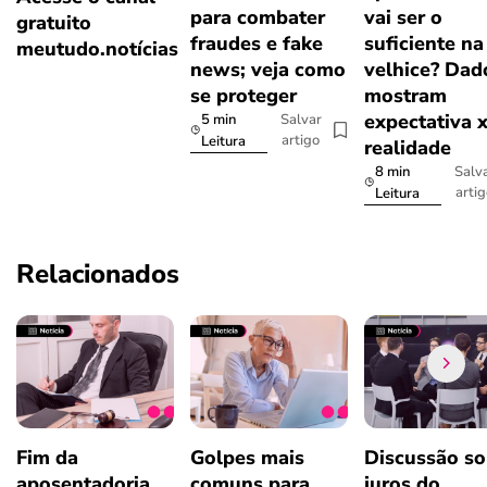
para combater
vai ser o
gratuito
fraudes e fake
suficiente na
meutudo.notícias
news; veja como
velhice? Dad
se proteger
mostram
expectativa 
5 min
Salvar
artigo
Leitura
realidade
8 min
Salv
arti
Leitura
Relacionados
Fim da
Golpes mais
Discussão so
aposentadoria
comuns para
juros do