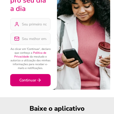
pro seu dia
a dia
Ao clicar em 'Continuar', declaro
que conheço a
Política de
Privacidade
da meutudo e
autorizo a utilização das minhas
informações para receber e-
mails e notificações.
Continuar
Baixe o aplicativo