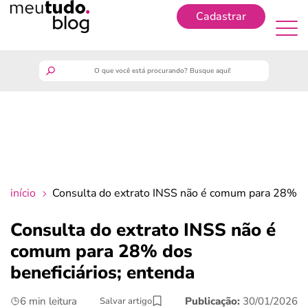
Cadastrar
Cadastrar
meutudo
guia do trabalhador
finanças
início
Consulta do extrato INSS não é comum para 28% do
benefícios
Consulta do extrato INSS não é
comum para 28% dos
crédito fácil
beneficiários; entenda
últimas notícias
6 min leitura
Publicação:
30/01/2026
Salvar artigo