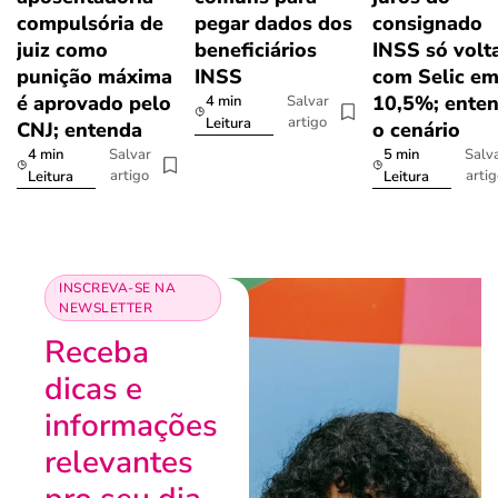
compulsória de
pegar dados dos
consignado
juiz como
beneficiários
INSS só volt
punição máxima
INSS
com Selic e
é aprovado pelo
10,5%; ente
4 min
Salvar
artigo
Leitura
CNJ; entenda
o cenário
4 min
5 min
Salvar
Salv
artigo
arti
Leitura
Leitura
INSCREVA-SE NA
NEWSLETTER
Receba
dicas e
informações
relevantes