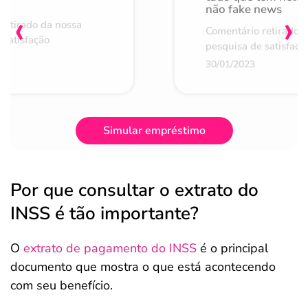
não fake news
‹
›
retirado da nossa
Comentário retirado 
 satisfação
pesquisa de satisfaçã
30/01/2023
Simular empréstimo
Por que consultar o extrato do
INSS é tão importante?
O
extrato de pagamento do INSS
é o principal
documento que mostra o que está acontecendo
com seu benefício.