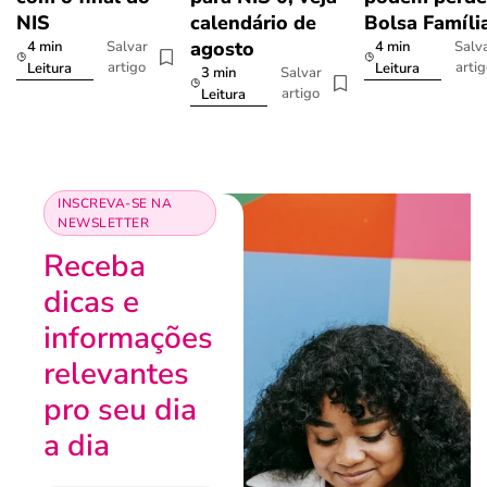
NIS
calendário de
Bolsa Famíli
agosto
4 min
4 min
Salvar
Salv
artigo
arti
Leitura
Leitura
3 min
Salvar
artigo
Leitura
INSCREVA-SE NA
NEWSLETTER
Receba
dicas e
informações
relevantes
pro seu dia
a dia