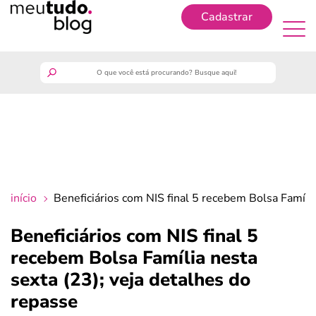
Cadastrar
Cadastrar
meutudo
guia do trabalhador
finanças
início
Beneficiários com NIS final 5 recebem Bolsa Família
benefícios
Beneficiários com NIS final 5
recebem Bolsa Família nesta
crédito fácil
sexta (23); veja detalhes do
últimas notícias
repasse