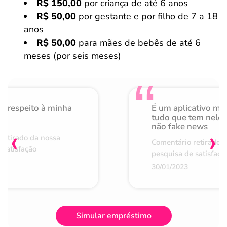
R$ 150,00
por criança de até 6 anos
R$ 50,00
por gestante e por filho de 7 a 18
anos
R$ 50,00
para mães de bebês de até 6
meses (por seis meses)
o respeito à minha
É um aplicativo mu
de
tudo que tem nele 
não fake news
‹
›
retirado da nossa
Comentário retirado 
 satisfação
pesquisa de satisfaçã
30/01/2023
Simular empréstimo