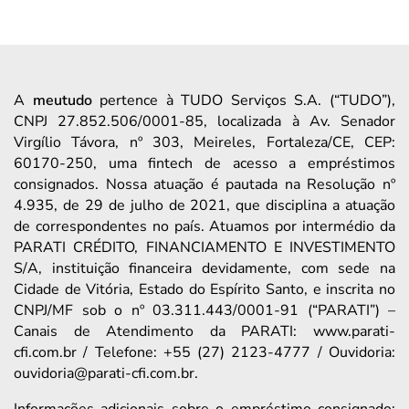
A
meutudo
pertence à TUDO Serviços S.A. (“TUDO”),
CNPJ 27.852.506/0001-85, localizada à Av. Senador
Virgílio Távora, nº 303, Meireles, Fortaleza/CE, CEP:
60170-250, uma fintech de acesso a empréstimos
consignados. Nossa atuação é pautada na Resolução nº
4.935, de 29 de julho de 2021, que disciplina a atuação
de correspondentes no país. Atuamos por intermédio da
PARATI CRÉDITO, FINANCIAMENTO E INVESTIMENTO
S/A, instituição financeira devidamente, com sede na
Cidade de Vitória, Estado do Espírito Santo, e inscrita no
CNPJ/MF sob o nº 03.311.443/0001-91 (“PARATI”) –
Canais de Atendimento da PARATI: www.parati-
cfi.com.br / Telefone: +55 (27) 2123-4777 / Ouvidoria:
ouvidoria@parati-cfi.com.br.
Informações adicionais sobre o empréstimo consignado: