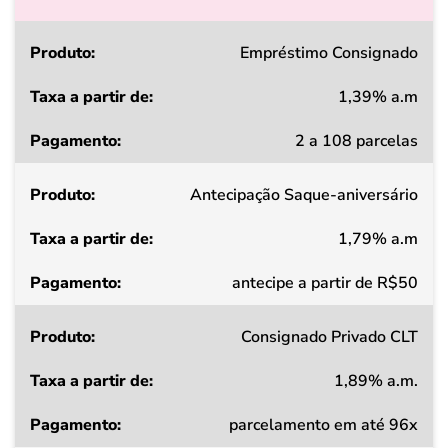
Produto
Empréstimo Consignado
1,39% a.m
Taxa
2 a 108 parcelas
a
partir
Antecipação Saque-aniversário
de
1,79% a.m
Pagamento
antecipe a partir de R$50
Consignado Privado CLT
1,89% a.m.
parcelamento em até 96x