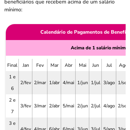
beneficiários que recebem acima de um salário
mínimo:
Calendário de Pagamentos de Benefíc
Acima de 1 salário mínimo
Final
Jan
Fev
Mar
Abr
Mai
Jun
Jul
Ago
1 e
2/fev
2/mar
1/abr
4/mai
1/jun
1/jul
3/ago
1/set
6
2 e
3/fev
3/mar
2/abr
5/mai
2/jun
2/jul
4/ago
2/set
7
3 e
4/fev
4/mar
6/abr
6/mai
3/jun
3/jul
5/ago
3/set