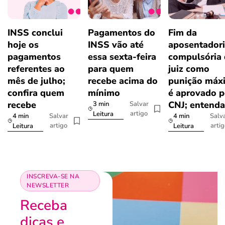
INSS conclui
Pagamentos do
Fim da
hoje os
INSS vão até
aposentador
pagamentos
essa sexta-feira
compulsória
referentes ao
para quem
juiz como
mês de julho;
recebe acima do
punição máx
confira quem
mínimo
é aprovado p
recebe
CNJ; entenda
3 min
Salvar
artigo
Leitura
4 min
4 min
Salvar
Salv
artigo
arti
Leitura
Leitura
INSCREVA-SE NA
NEWSLETTER
Receba
dicas e