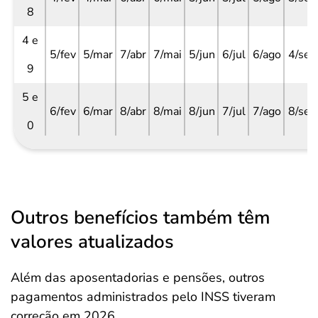
8
4 e
5/fev
5/mar
7/abr
7/mai
5/jun
6/jul
6/ago
4/set
9
5 e
6/fev
6/mar
8/abr
8/mai
8/jun
7/jul
7/ago
8/set
0
Outros benefícios também têm
valores atualizados
Além das aposentadorias e pensões, outros
pagamentos administrados pelo INSS tiveram
correção em 2026.