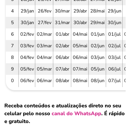
4
29/jan
26/fev
30/mar
29/abr
28/mai
29/jun
30
5
30/jan
27/fev
31/mar
30/abr
29/mai
30/jun
31
6
02/fev
02/mar
01/abr
04/mai
01/jun
01/jul
03
7
03/fev
03/mar
02/abr
05/mai
02/jun
02/jul
04
8
04/fev
04/mar
06/abr
06/mai
03/jun
03/jul
05
9
05/fev
05/mar
07/abr
07/mai
05/jun
06/jul
06
0
06/fev
06/mar
08/abr
08/mai
08/jun
07/jul
07
Receba conteúdos e atualizações direto no seu
celular pelo nosso
canal do WhatsApp
. É rápido
e gratuito.