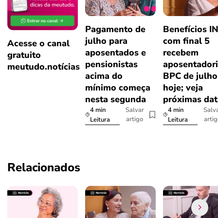
Pagamento de
Benefícios I
julho para
com final 5
Acesse o canal
aposentados e
recebem
gratuito
pensionistas
aposentadori
meutudo.notícias
acima do
BPC de julho
mínimo começa
hoje; veja
nesta segunda
próximas dat
4 min
4 min
Salvar
Salv
artigo
arti
Leitura
Leitura
Relacionados