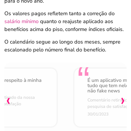
para o novo ano.
Os valores pagos refletem tanto a correção do
salário mínimo
quanto o reajuste aplicado aos
benefícios acima do piso, conforme índices oficiais.
O calendário segue ao longo dos meses, sempre
escalonado pelo número final do benefício.
o respeito à minha
É um aplicativo mu
de
tudo que tem nele 
não fake news
‹
›
retirado da nossa
Comentário retirado 
 satisfação
pesquisa de satisfaçã
30/01/2023