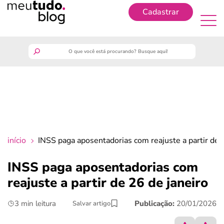
Cadastrar
Cadastrar
meutudo
guia do trabalhador
finanças
início
INSS paga aposentadorias com reajuste a partir de 
benefícios
INSS paga aposentadorias com
reajuste a partir de 26 de janeiro
crédito fácil
3 min leitura
Publicação:
20/01/2026
Salvar artigo
últimas notícias