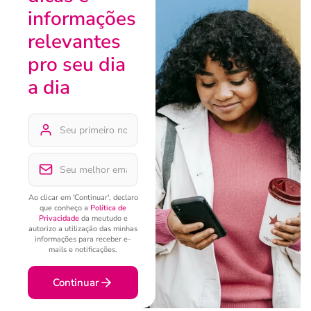
informações
relevantes
pro seu dia
a dia
Ao clicar em 'Continuar', declaro
que conheço a
Política de
Privacidade
da meutudo e
autorizo a utilização das minhas
informações para receber e-
mails e notificações.
Continuar