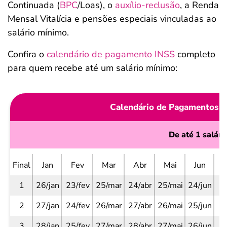
Continuada (
BPC
/Loas), o
auxílio-reclusão
, a Renda
Mensal Vitalícia e pensões especiais vinculadas ao
salário mínimo.
Confira o
calendário de pagamento INSS
completo
para quem recebe até um salário mínimo:
Calendário de Pagamentos d
De até 1 salári
Final
Jan
Fev
Mar
Abr
Mai
Jun
1
26/jan
23/fev
25/mar
24/abr
25/mai
24/jun
27
2
27/jan
24/fev
26/mar
27/abr
26/mai
25/jun
28
3
28/jan
25/fev
27/mar
28/abr
27/mai
26/jun
29