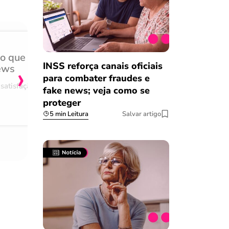
do que
Achei muito rápido, sem 
›
INSS reforça canais oficiais
ews
burocracia
para combater fraudes e
satisfação
Comentário retirado da nossa pes
fake news; veja como se
08/03/2023
proteger
5 min Leitura
Salvar artigo