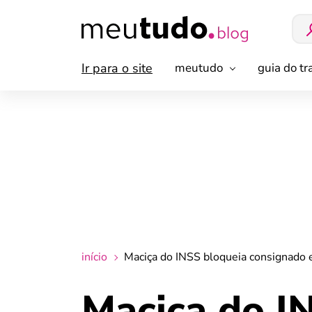
Ir para o site
meutudo
guia do t
início
Maciça do INSS bloqueia consignado e
Maciça do I