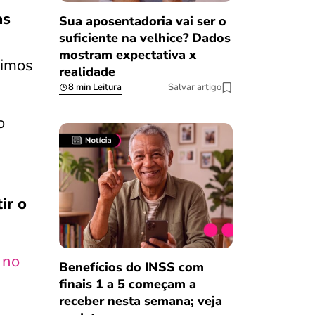
as
Sua aposentadoria vai ser o
suficiente na velhice? Dados
mostram expectativa x
timos
realidade
8 min Leitura
Salvar artigo
o
ir o
 no
Benefícios do INSS com
finais 1 a 5 começam a
receber nesta semana; veja