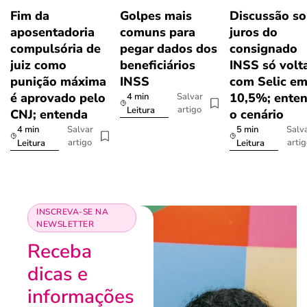
Fim da
Golpes mais
Discussão so
aposentadoria
comuns para
juros do
compulsória de
pegar dados dos
consignado
juiz como
beneficiários
INSS só volt
punição máxima
INSS
com Selic e
é aprovado pelo
10,5%; ente
4 min
Salvar
artigo
Leitura
CNJ; entenda
o cenário
4 min
5 min
Salvar
Salv
artigo
arti
Leitura
Leitura
INSCREVA-SE NA
NEWSLETTER
Receba
dicas e
informações