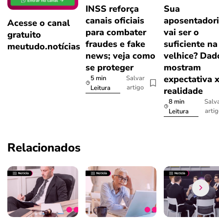
INSS reforça
Sua
canais oficiais
aposentador
Acesse o canal
para combater
vai ser o
gratuito
fraudes e fake
suficiente na
meutudo.notícias
news; veja como
velhice? Dad
se proteger
mostram
expectativa 
5 min
Salvar
artigo
Leitura
realidade
8 min
Salv
arti
Leitura
Relacionados