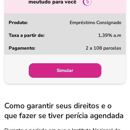
meutudo para você
Produto
Empréstimo Consignado
1,39% a.m
Taxa
2 a 108 parcelas
a
partir
de
Simular
Pagamento
Como garantir seus direitos e o
que fazer se tiver perícia agendada