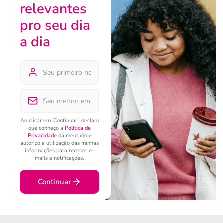
relevantes
pro seu dia
a dia
Ao clicar em 'Continuar', declaro
que conheço a
Política de
Privacidade
da meutudo e
autorizo a utilização das minhas
informações para receber e-
mails e notificações.
Continuar