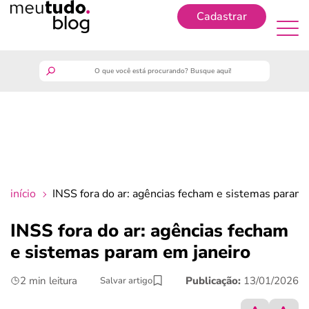
Cadastrar
Cadastrar
meutudo
guia do trabalhador
finanças
início
INSS fora do ar: agências fecham e sistemas param 
benefícios
INSS fora do ar: agências fecham
e sistemas param em janeiro
crédito fácil
2 min leitura
Publicação:
13/01/2026
Salvar artigo
últimas notícias