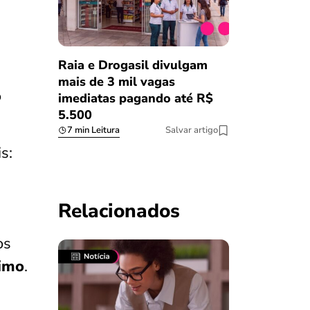
Raia e Drogasil divulgam
mais de 3 mil vagas
o
imediatas pagando até R$
5.500
7 min Leitura
Salvar artigo
s:
Relacionados
os
nimo
.