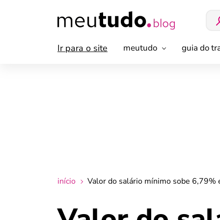
Ir para o site
meutudo
guia do t
início
Valor do salário mínimo sobe 6,79% 
Valor do sa