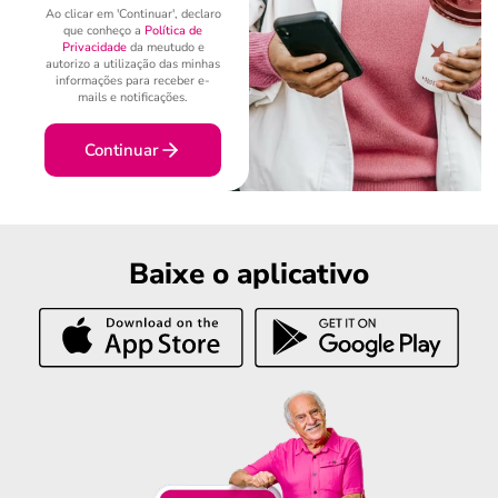
Ao clicar em 'Continuar', declaro
que conheço a
Política de
Privacidade
da meutudo e
autorizo a utilização das minhas
informações para receber e-
mails e notificações.
Continuar
Baixe o aplicativo