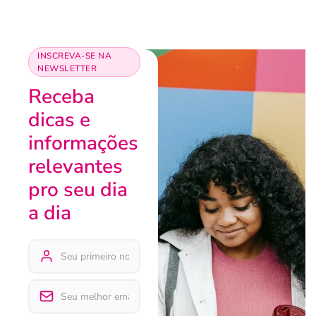
INSCREVA-SE NA
NEWSLETTER
Receba
dicas e
informações
relevantes
pro seu dia
a dia