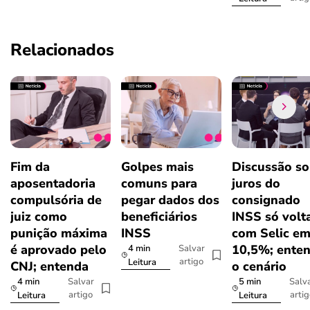
Relacionados
Fim da
Golpes mais
Discussão so
aposentadoria
comuns para
juros do
compulsória de
pegar dados dos
consignado
juiz como
beneficiários
INSS só volt
punição máxima
INSS
com Selic e
é aprovado pelo
10,5%; ente
4 min
Salvar
artigo
Leitura
CNJ; entenda
o cenário
4 min
5 min
Salvar
Salv
artigo
arti
Leitura
Leitura