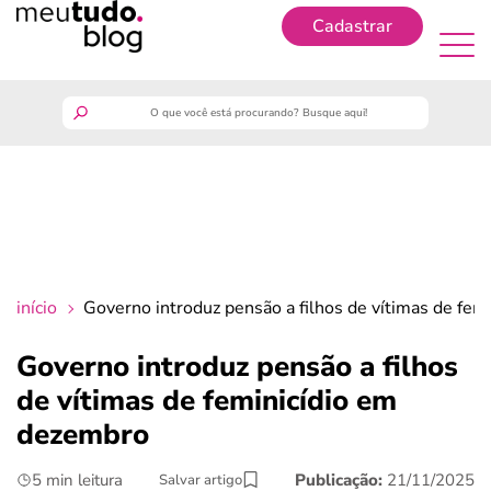
Cadastrar
Cadastrar
meutudo
guia do trabalhador
finanças
início
Governo introduz pensão a filhos de vítimas de fe
benefícios
Governo introduz pensão a filhos
de vítimas de feminicídio em
crédito fácil
dezembro
últimas notícias
5 min leitura
Publicação:
21/11/2025
Salvar artigo