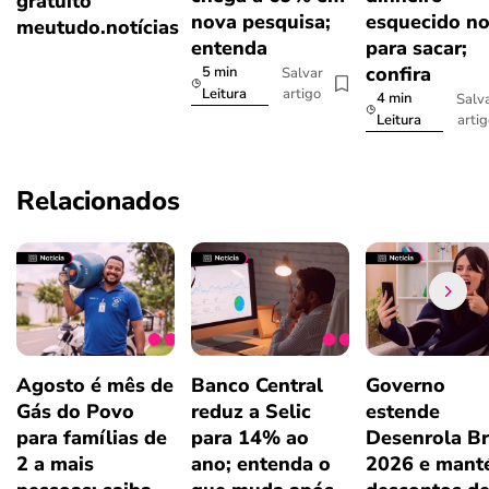
gratuito
nova pesquisa;
esquecido n
meutudo.notícias
entenda
para sacar;
confira
5 min
Salvar
artigo
Leitura
4 min
Salv
arti
Leitura
Relacionados
Agosto é mês de
Banco Central
Governo
Gás do Povo
reduz a Selic
estende
para famílias de
para 14% ao
Desenrola Br
2 a mais
ano; entenda o
2026 e man