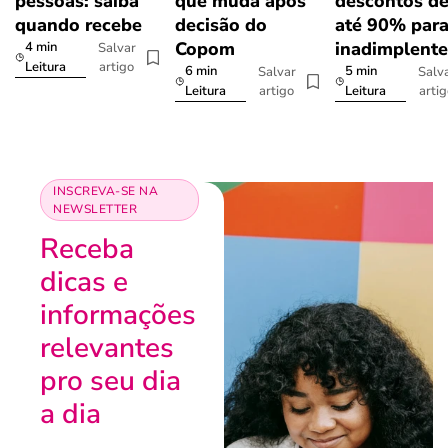
pessoas: saiba
que muda após
descontos d
quando recebe
decisão do
até 90% par
Copom
inadimplente
4 min
Salvar
artigo
Leitura
6 min
5 min
Salvar
Salv
artigo
arti
Leitura
Leitura
INSCREVA-SE NA
NEWSLETTER
Receba
dicas e
informações
relevantes
pro seu dia
a dia