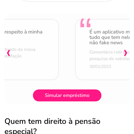
o respeito à minha
É um aplicativo mu
de
tudo que tem nele 
não fake news
‹
›
retirado da nossa
Comentário retirado 
 satisfação
pesquisa de satisfaçã
30/01/2023
Simular empréstimo
Quem tem direito à pensão
especial?