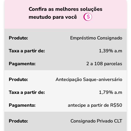
Confira as melhores soluções
meutudo para você
Produto
Empréstimo Consignado
1,39% a.m
Taxa
2 a 108 parcelas
a
partir
Antecipação Saque-aniversário
de
1,79% a.m
Pagamento
antecipe a partir de R$50
Consignado Privado CLT