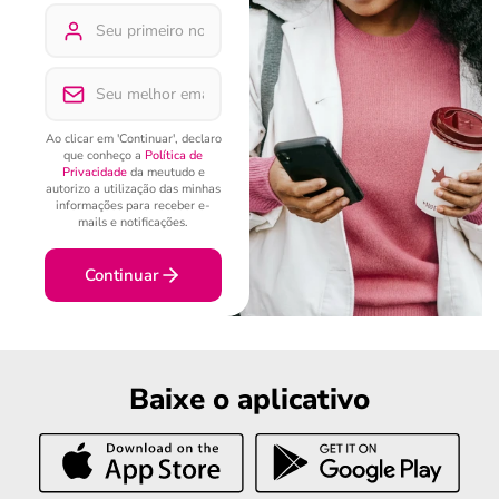
Ao clicar em 'Continuar', declaro
que conheço a
Política de
Privacidade
da meutudo e
autorizo a utilização das minhas
informações para receber e-
mails e notificações.
Continuar
Baixe o aplicativo