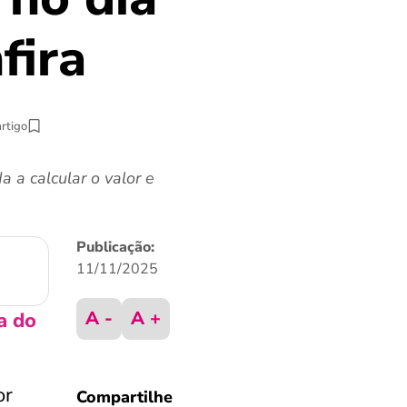
fira
artigo
 a calcular o valor e
Publicação:
11/11/2025
A -
A +
a do
or
Compartilhe