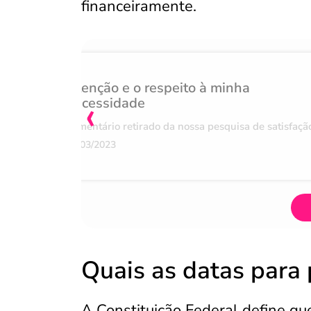
financeiramente.
Atenção e o respeito à minha
‹
necessidade
Comentário retirado da nossa pesquisa de satisfaçã
07/03/2023
Quais as datas para
A Constituição Federal define que