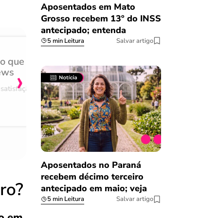
Aposentados em Mato
Grosso recebem 13º do INSS
antecipado; entenda
5 min Leitura
Salvar artigo
do que
Achei muito rápido, sem 
›
ews
burocracia
satisfação
Comentário retirado da nossa pes
08/03/2023
Aposentados no Paraná
recebem décimo terceiro
ro?
antecipado em maio; veja
5 min Leitura
Salvar artigo
o em