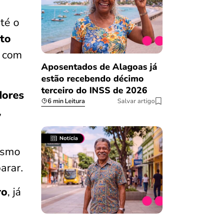
té o
to
o com
Aposentados de Alagoas já
estão recebendo décimo
terceiro do INSS de 2026
dores
6 min Leitura
Salvar artigo
,
esmo
arar.
ro
, já
Salvar Ferramenta