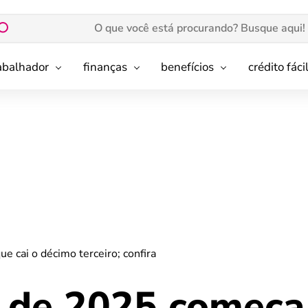
rabalhador
finanças
benefícios
crédito fáci
e cai o décimo terceiro; confira
y de 2025 começa