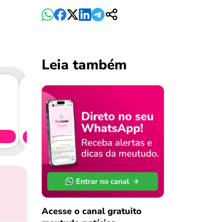
Leia também
Consig
CL
Simule 
Acesse o canal gratuito