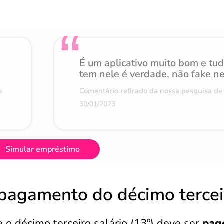
É um aplicativo muito bom e tu
tem nele é verdade, não fake n
o
Comentário retirado da nossa pesquisa de 
30/01/2023
Simular empréstimo
 pagamento do décimo tercei
 o décimo terceiro salário (13º) deve ser
pag