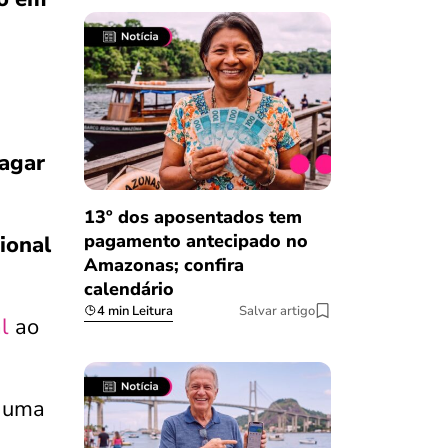
pagar
13º dos aposentados tem
pagamento antecipado no
ional
Amazonas; confira
calendário
4 min Leitura
Salvar artigo
l
ao
 uma