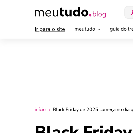
Ir para o site
meutudo
guia do t
início
Black Friday de 2025 começa no dia qu
Black Frida