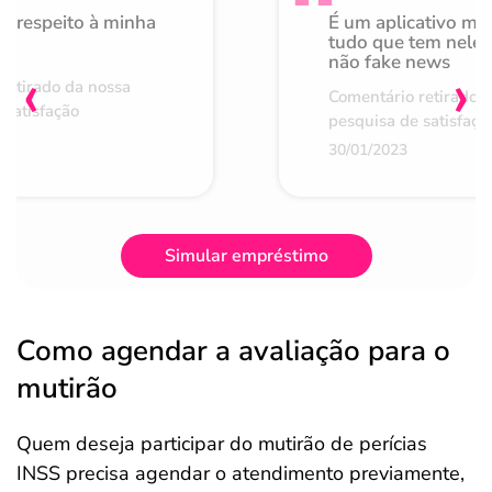
o respeito à minha
É um aplicativo mu
de
tudo que tem nele 
não fake news
‹
›
retirado da nossa
Comentário retirado 
 satisfação
pesquisa de satisfaçã
30/01/2023
Simular empréstimo
Como agendar a avaliação para o
mutirão
Quem deseja participar do mutirão de perícias
INSS precisa agendar o atendimento previamente,