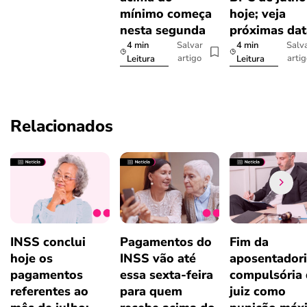
mínimo começa
hoje; veja
nesta segunda
próximas dat
4 min
4 min
Salvar
Salv
artigo
arti
Leitura
Leitura
Relacionados
INSS conclui
Pagamentos do
Fim da
hoje os
INSS vão até
aposentador
pagamentos
essa sexta-feira
compulsória
referentes ao
para quem
juiz como