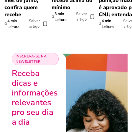
mês de julho;
recebe acima do
punição máx
confira quem
mínimo
é aprovado p
recebe
CNJ; entenda
3 min
Salvar
artigo
Leitura
4 min
4 min
Salvar
Salv
artigo
arti
Leitura
Leitura
INSCREVA-SE NA
NEWSLETTER
Receba
dicas e
informações
relevantes
pro seu dia
a dia