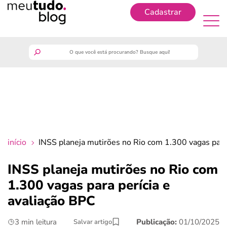
Cadastrar
Cadastrar
meutudo
guia do trabalhador
finanças
início
INSS planeja mutirões no Rio com 1.300 vagas para 
benefícios
INSS planeja mutirões no Rio com
1.300 vagas para perícia e
crédito fácil
avaliação BPC
últimas notícias
3 min leitura
Publicação:
01/10/2025
Salvar artigo