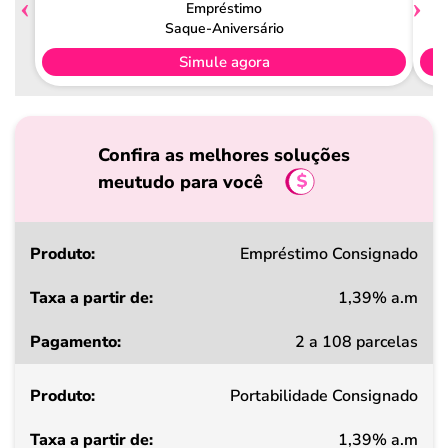
Empréstimo
Saque-Aniversário
Simule agora
Confira as melhores soluções
meutudo para você
Produto
Empréstimo Consignado
1,39% a.m
Taxa
2 a 108 parcelas
a
partir
Portabilidade Consignado
de
1,39% a.m