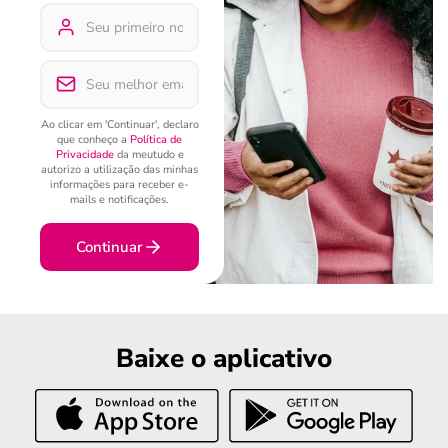
Ao clicar em 'Continuar', declaro
que conheço a
Política de
Privacidade
da meutudo e
autorizo a utilização das minhas
informações para receber e-
mails e notificações.
Continuar
Baixe o aplicativo