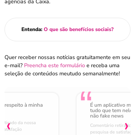
agências da Caixa.
Entenda:
O que são benefícios sociais?
Quer receber nossas notícias gratuitamente em seu
e-mail?
Preencha este formulário
e receba uma
seleção de conteúdos meutudo semanalmente!
o respeito à minha
É um aplicativo mu
de
tudo que tem nele 
não fake news
‹
›
retirado da nossa
Comentário retirado 
 satisfação
pesquisa de satisfaçã