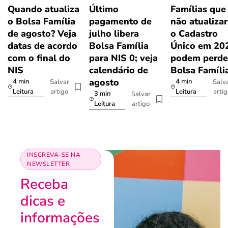
Quando atualiza
Último
Famílias que
o Bolsa Família
pagamento de
não atualiza
de agosto? Veja
julho libera
o Cadastro
datas de acordo
Bolsa Família
Único em 20
com o final do
para NIS 0; veja
podem perde
NIS
calendário de
Bolsa Famíli
agosto
4 min
4 min
Salvar
Salv
artigo
arti
Leitura
Leitura
3 min
Salvar
artigo
Leitura
INSCREVA-SE NA
NEWSLETTER
Receba
dicas e
informações