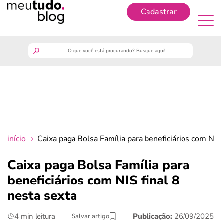
Cadastrar
Cadastrar
meutudo
guia do trabalhador
finanças
início
Caixa paga Bolsa Família para beneficiários com NIS
benefícios
Caixa paga Bolsa Família para
beneficiários com NIS final 8
crédito fácil
nesta sexta
últimas notícias
4 min leitura
Publicação:
26/09/2025
Salvar artigo