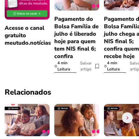
Pagamento do
Pagamento 
Bolsa Família de
Bolsa Famíli
Acesse o canal
julho é liberado
julho chega 
gratuito
hoje para quem
NIS final 5;
meutudo.notícias
tem NIS final 6;
confira quem
confira
recebe hoje
4 min
4 min
Salvar
Salv
artigo
arti
Leitura
Leitura
Relacionados