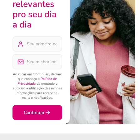
relevantes
pro seu dia
a dia
Ao clicar em 'Continuar', declaro
que conheço a
Política de
Privacidade
da meutudo e
autorizo a utilização das minhas
informações para receber e-
mails e notificações.
Continuar