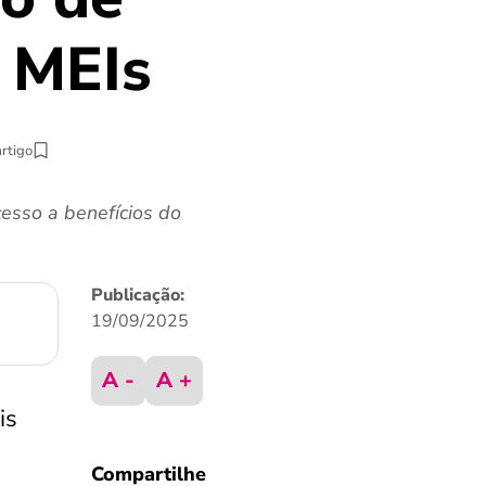
a MEIs
artigo
esso a benefícios do
Publicação:
19/09/2025
A -
A +
is
Compartilhe