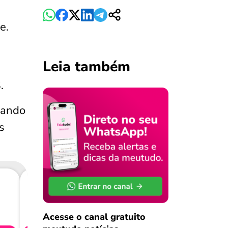
e.
Leia também
.
iando
s
Consig
CL
Acesse o canal gratuito