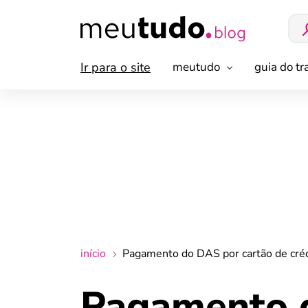
Ir para o site
meutudo
guia do t
início
Pagamento do DAS por cartão de créd
Pagamento d