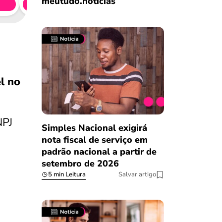
meutudo.notícias
Simule 
l no
NPJ
Simples Nacional exigirá
nota fiscal de serviço em
padrão nacional a partir de
setembro de 2026
5 min Leitura
Salvar artigo