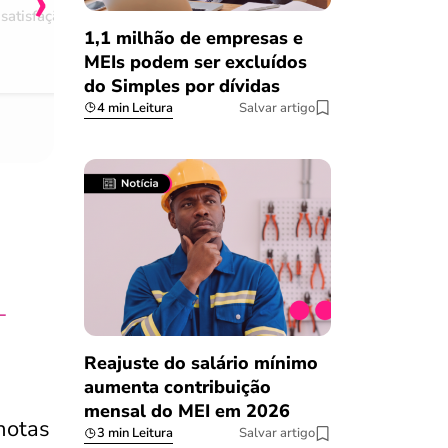
›
satisfação
Comentário retirado da nossa pes
1,1 milhão de empresas e
08/03/2023
MEIs podem ser excluídos
do Simples por dívidas
4 min Leitura
Salvar artigo
-
Reajuste do salário mínimo
aumenta contribuição
mensal do MEI em 2026
notas
3 min Leitura
Salvar artigo