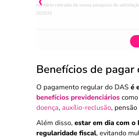
‹
Comentário retirado da nossa pesquisa de satisfaçã
07/03/2023
Benefícios de pagar
O pagamento regular do DAS
é 
benefícios previdenciários
com
doença
,
auxílio-reclusão
, pensão
Além disso,
estar em dia com o
regularidade fiscal
, evitando mu