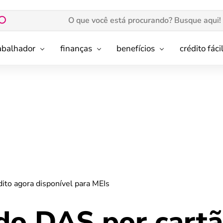
rabalhador
finanças
benefícios
crédito fáci
ito agora disponível para MEIs
o DAS por cartã