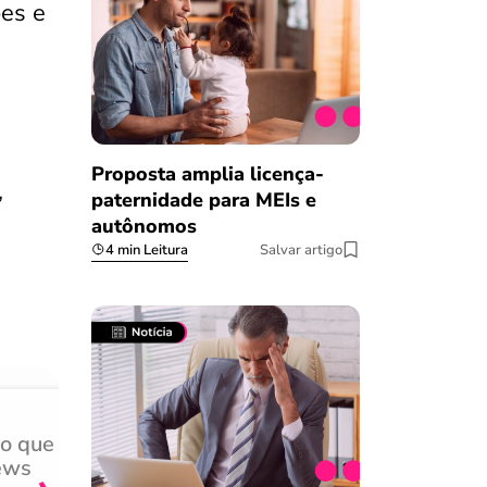
ões e
Proposta amplia licença-
,
paternidade para MEIs e
autônomos
4 min Leitura
Salvar artigo
do que
Achei muito rápido, sem 
ews
burocracia