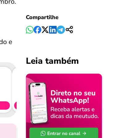
mbro.
Compartilhe
do e
Leia também
Consig
CL
Simule 