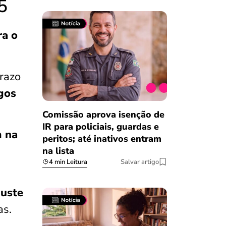
5
ra o
razo
gos
Comissão aprova isenção de
IR para policiais, guardas e
m na
peritos; até inativos entram
na lista
4 min Leitura
Salvar artigo
juste
as.