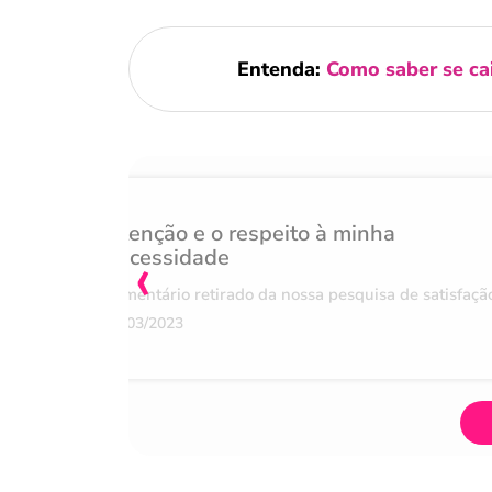
Entenda:
Como saber se ca
Atenção e o respeito à minha
‹
necessidade
Comentário retirado da nossa pesquisa de satisfaçã
07/03/2023