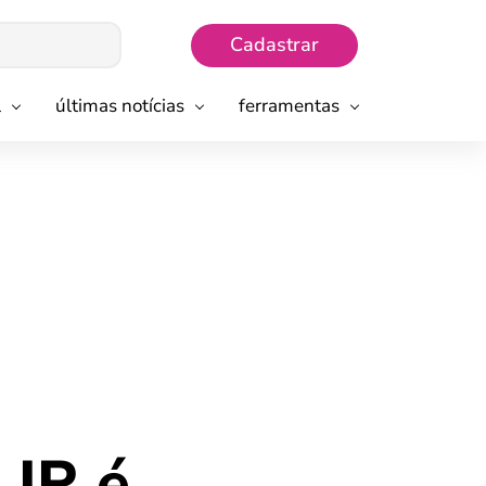
Cadastrar
l
últimas notícias
ferramentas
 IR é