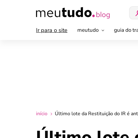
Ir para o site
meutudo
guia do t
início
Último lote da Restituição do IR é an
Último lote 