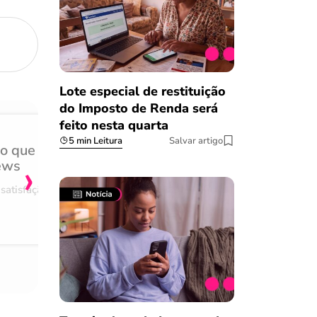
Lote especial de restituição
do Imposto de Renda será
feito nesta quarta
5 min Leitura
Salvar artigo
do que
Achei muito rápido, sem 
›
ews
burocracia
satisfação
Comentário retirado da nossa pes
08/03/2023