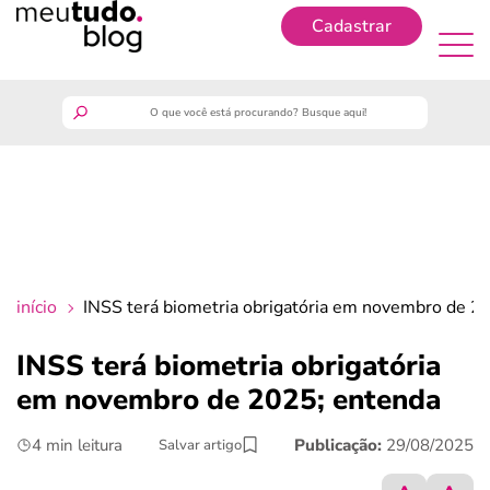
Cadastrar
Cadastrar
meutudo
guia do trabalhador
finanças
início
INSS terá biometria obrigatória em novembro de 2
benefícios
INSS terá biometria obrigatória
em novembro de 2025; entenda
crédito fácil
4 min leitura
Publicação:
29/08/2025
Salvar artigo
últimas notícias