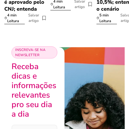
é aprovado pelo
10,5%; ente
4 min
Salvar
artigo
Leitura
CNJ; entenda
o cenário
4 min
5 min
Salvar
Salv
artigo
arti
Leitura
Leitura
INSCREVA-SE NA
NEWSLETTER
Receba
dicas e
informações
relevantes
pro seu dia
a dia