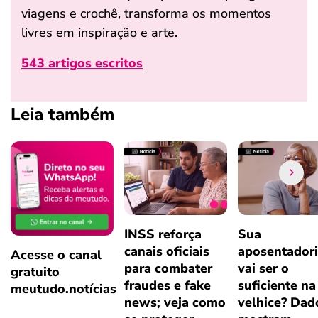
viagens e crochê, transforma os momentos
livres em inspiração e arte.
543 artigos escritos
Leia também
INSS reforça
Sua
canais oficiais
aposentador
Acesse o canal
para combater
vai ser o
gratuito
fraudes e fake
suficiente na
meutudo.notícias
news; veja como
velhice? Dad