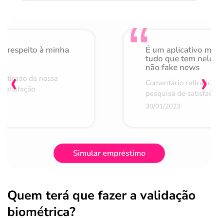
o respeito à minha
É um aplicativo mu
de
tudo que tem nele 
não fake news
‹
›
retirado da nossa
Comentário retirado 
 satisfação
pesquisa de satisfaçã
30/01/2023
Simular empréstimo
Quem terá que fazer a validação
biométrica?