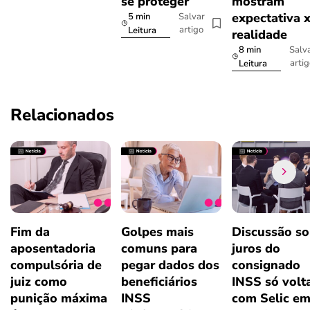
se proteger
mostram
expectativa 
5 min
Salvar
artigo
Leitura
realidade
8 min
Salv
arti
Leitura
Relacionados
Fim da
Golpes mais
Discussão so
aposentadoria
comuns para
juros do
compulsória de
pegar dados dos
consignado
juiz como
beneficiários
INSS só volt
punição máxima
INSS
com Selic e