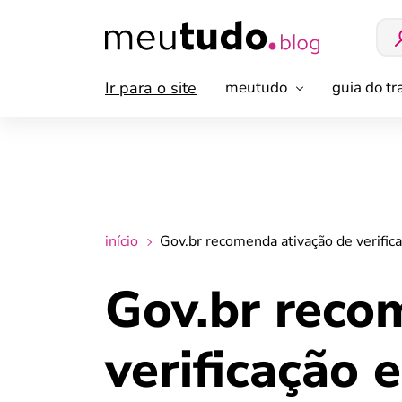
Ir para o site
meutudo
guia do t
início
Gov.br recomenda ativação de verific
Gov.br reco
verificação 