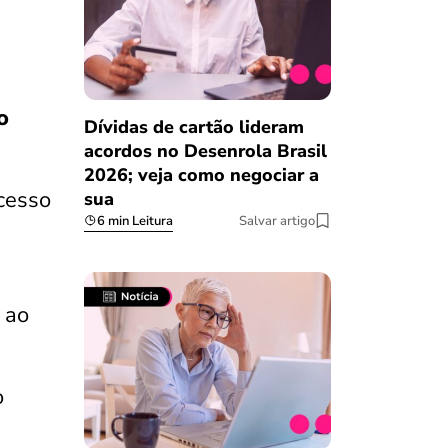
o
Dívidas de cartão lideram
acordos no Desenrola Brasil
2026; veja como negociar a
acesso
sua
6 min Leitura
Salvar artigo
 ao
o