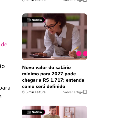
5 min Leitura
Salvar artigo
 de
ão
Novo valor do salário
mínimo para 2027 pode
chegar a R$ 1.717; entenda
como será definido
para
5 min Leitura
Salvar artigo
a