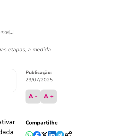
artigo
duas etapas, a medida
Publicação:
29/07/2025
A -
A +
tivar
Compartilhe
ndada