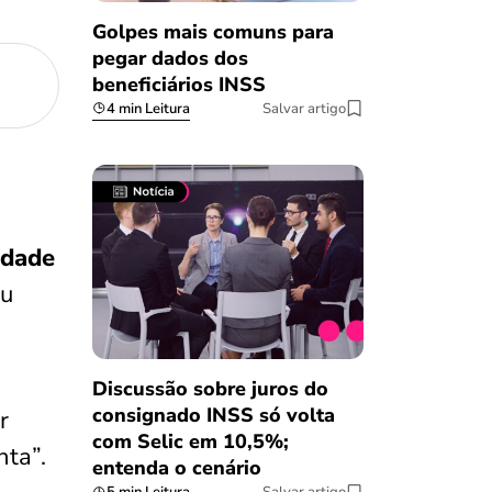
Golpes mais comuns para
pegar dados dos
beneficiários INSS
4 min Leitura
Salvar artigo
idade
ou
Discussão sobre juros do
consignado INSS só volta
r
com Selic em 10,5%;
nta”.
entenda o cenário