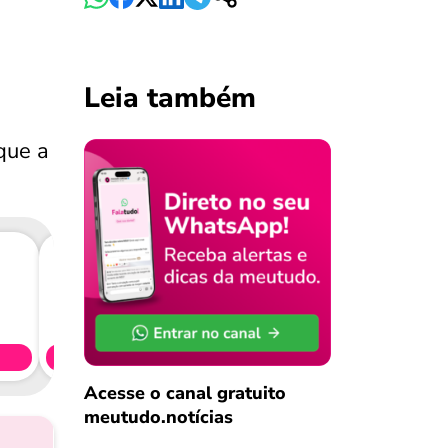
Leia também
que a
Consig
CL
Simule 
Acesse o canal gratuito
meutudo.notícias