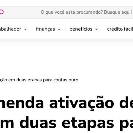
rabalhador
finanças
benefícios
crédito fáci
ação em duas etapas para contas ouro
menda ativação d
em duas etapas p