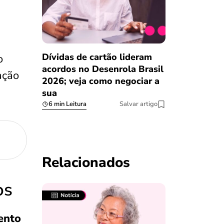
Dívidas de cartão lideram
o
acordos no Desenrola Brasil
ação
2026; veja como negociar a
sua
6 min Leitura
Salvar artigo
Relacionados
os
ento