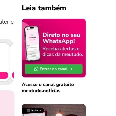
Leia também
aler e
Consig
CL
Simule 
Acesse o canal gratuito
meutudo.notícias