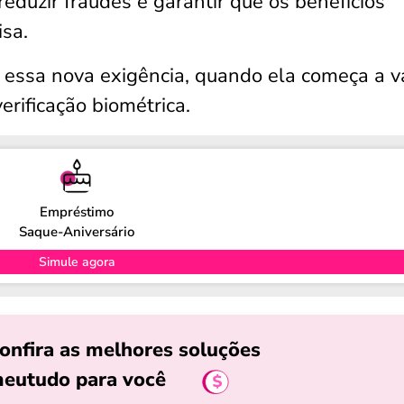
reduzir fraudes e garantir que os benefícios
sa.
á essa nova exigência, quando ela começa a v
erificação biométrica.
Empréstimo
Saque-Aniversário
Simule agora
onfira as melhores soluções
eutudo para você