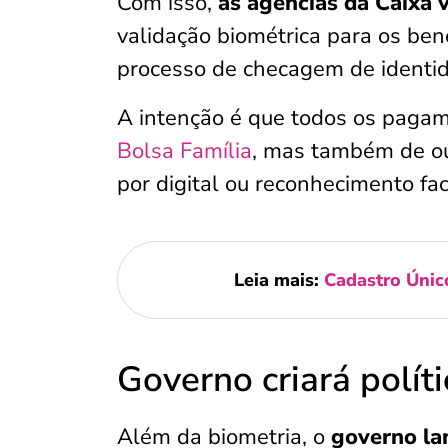
Com isso,
as agências da Caixa 
validação biométrica para os bene
processo de checagem de identi
A intenção é que todos os pagame
Bolsa Família
, mas também de ou
por digital ou reconhecimento fac
Leia mais:
Cadastro Únic
Governo criará polít
Além da biometria, o
governo la