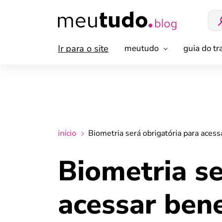
Ir para o site
meutudo
guia do t
início
Biometria será obrigatória para acessa
Biometria se
acessar bene