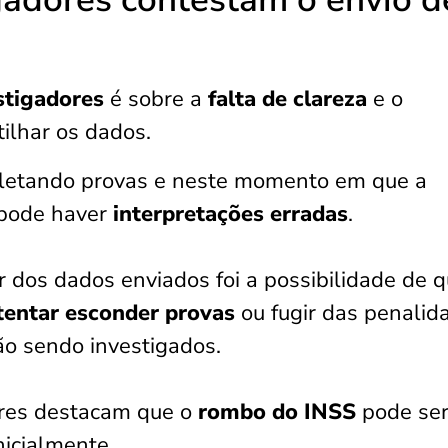
stigadores
é sobre a
falta de clareza
e o
ilhar os dados.
oletando provas e neste momento em que a
 pode haver
interpretações erradas
.
r dos dados enviados foi a possibilidade de 
entar esconder provas
ou fugir das penalid
ão sendo investigados.
ores destacam que o
rombo do INSS
pode se
nicialmente.