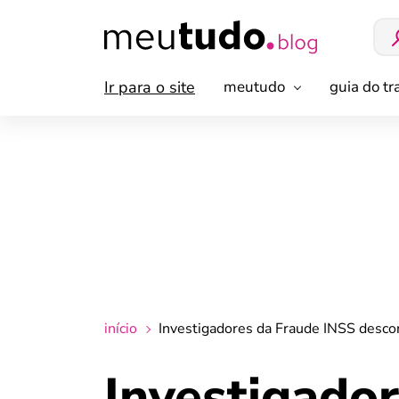
Ir para o site
meutudo
guia do t
início
Investigadores da Fraude INSS desco
Investigado