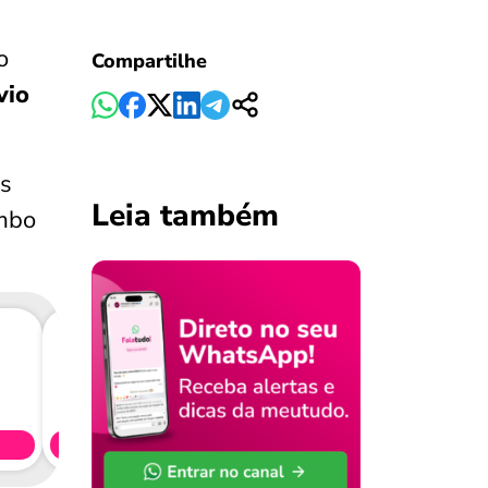
o
Compartilhe
vio
es
Leia também
ombo
Consig
CL
Simule 