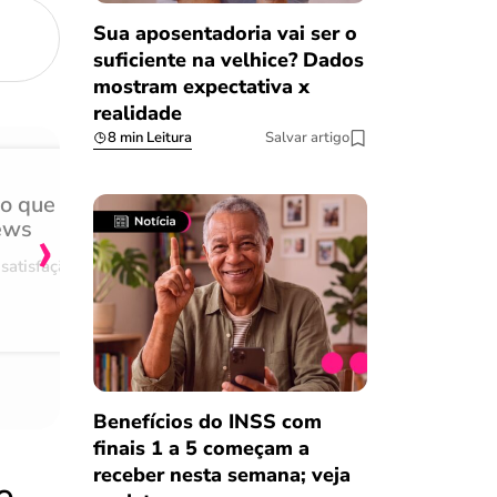
Sua aposentadoria vai ser o
suficiente na velhice? Dados
mostram expectativa x
realidade
8 min Leitura
Salvar artigo
do que
Achei muito rápido, sem 
›
ews
burocracia
satisfação
Comentário retirado da nossa pes
08/03/2023
Benefícios do INSS com
finais 1 a 5 começam a
receber nesta semana; veja
e