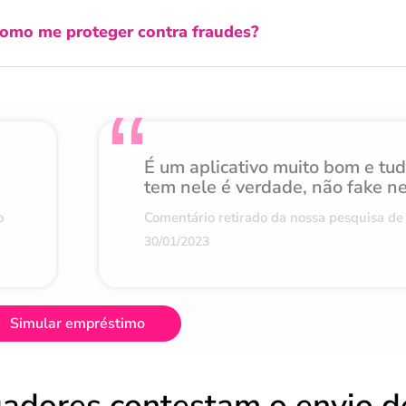
omo me proteger contra fraudes?
É um aplicativo muito bom e tu
tem nele é verdade, não fake n
o
Comentário retirado da nossa pesquisa de 
30/01/2023
Simular empréstimo
gadores contestam o envio d