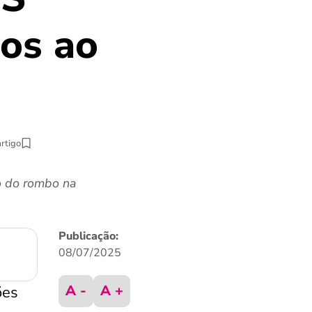
os ao
artigo
o do rombo na
Publicação:
08/07/2025
A -
A +
ões