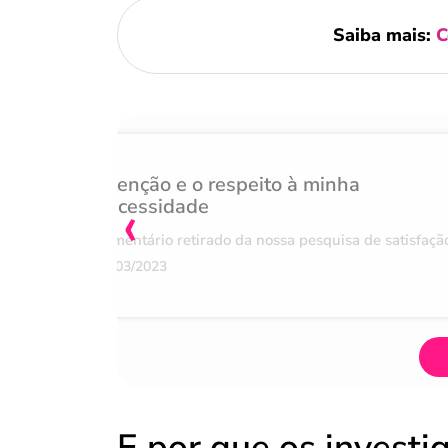
Saiba mais:
C
Atenção e o respeito à minha
‹
necessidade
Comentário retirado da nossa pesquisa de satisfaçã
07/03/2023
E por que os investi