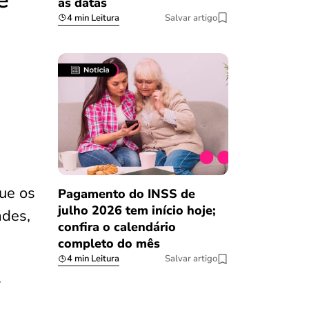
as datas
4 min Leitura
Salvar artigo
que os
Pagamento do INSS de
julho 2026 tem início hoje;
ades,
confira o calendário
completo do mês
4 min Leitura
Salvar artigo
r