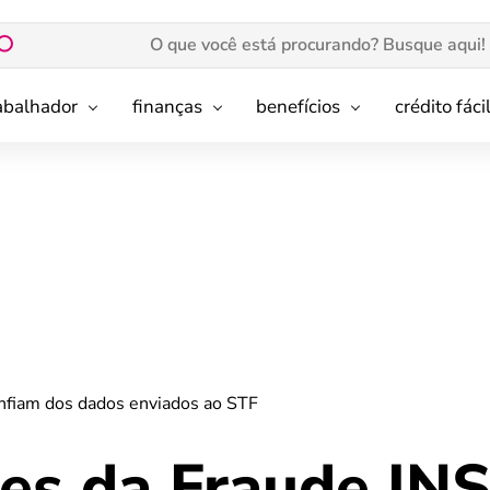
rabalhador
finanças
benefícios
crédito fáci
nfiam dos dados enviados ao STF
res da Fraude IN