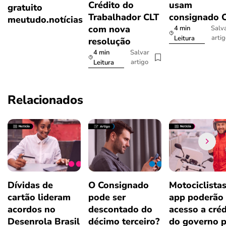
Crédito do
usam
gratuito
Trabalhador CLT
consignado 
meutudo.notícias
com nova
4 min
Salv
arti
Leitura
resolução
4 min
Salvar
artigo
Leitura
Relacionados
Dívidas de
O Consignado
Motociclista
cartão lideram
pode ser
app poderão 
acordos no
descontado do
acesso a créd
Desenrola Brasil
décimo terceiro?
do governo p