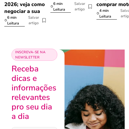
2026; veja como
comprar mot
6 min
Salvar
artigo
Leitura
negociar a sua
4 min
Salv
arti
Leitura
6 min
Salvar
artigo
Leitura
INSCREVA-SE NA
NEWSLETTER
Receba
dicas e
informações
relevantes
pro seu dia
a dia