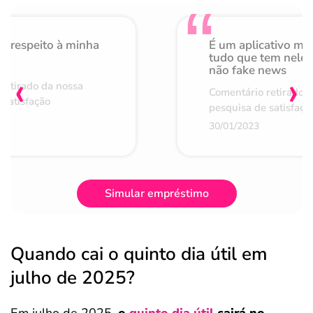
o respeito à minha
É um aplicativo mu
de
tudo que tem nele 
não fake news
‹
›
retirado da nossa
Comentário retirado 
 satisfação
pesquisa de satisfaçã
30/01/2023
Simular empréstimo
Quando cai o quinto dia útil em
julho de 2025?