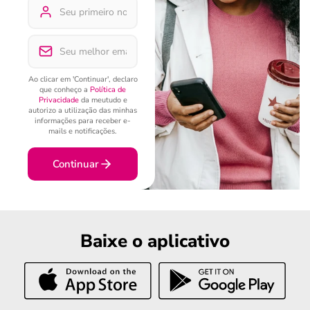
Ao clicar em 'Continuar', declaro
que conheço a
Política de
Privacidade
da meutudo e
autorizo a utilização das minhas
informações para receber e-
mails e notificações.
Continuar
Baixe o aplicativo