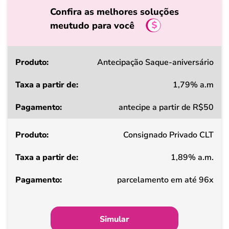
Confira as melhores soluções
meutudo para você
Produto
Antecipação Saque-aniversário
1,79% a.m
Taxa
antecipe a partir de R$50
a
partir
Consignado Privado CLT
de
1,89% a.m.
Pagamento
parcelamento em até 96x
Simular