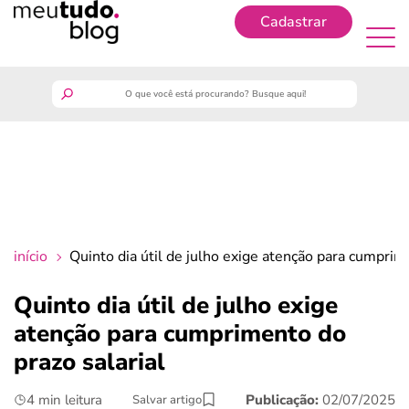
Cadastrar
Cadastrar
meutudo
guia do trabalhador
finanças
início
Quinto dia útil de julho exige atenção para cumprim
benefícios
Quinto dia útil de julho exige
atenção para cumprimento do
crédito fácil
prazo salarial
últimas notícias
4 min leitura
Publicação:
02/07/2025
Salvar artigo