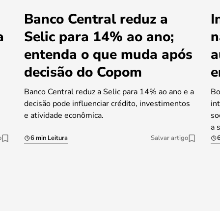
Banco Central reduz a
I
a
Selic para 14% ao ano;
n
entenda o que muda após
a
decisão do Copom
e
Banco Central reduz a Selic para 14% ao ano e a
Bo
decisão pode influenciar crédito, investimentos
in
e atividade econômica.
so
a 
o
6 min Leitura
Salvar artigo
6