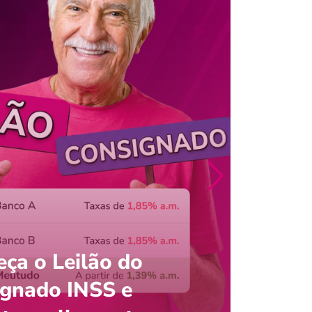
ça o Leilão do
ignado INSS e
Entre
onsultar saldo do FGTS pelo C