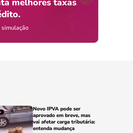
ta melhores taxas
que e
 com o celular?
édito.
preci
ticia Jordão
 simulação
Conheça
Novo IPVA pode ser
aprovado em breve, mas
vai afetar carga tributária:
entenda mudança