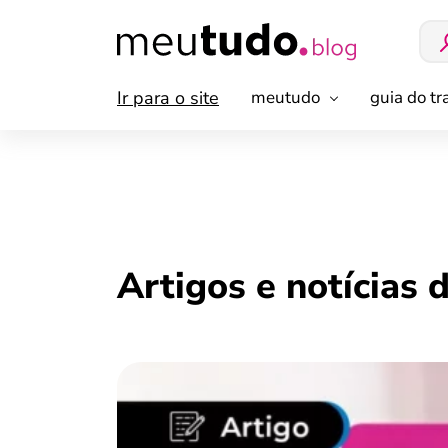
Ir para o site
meutudo
guia do t
Artigos e notícias 