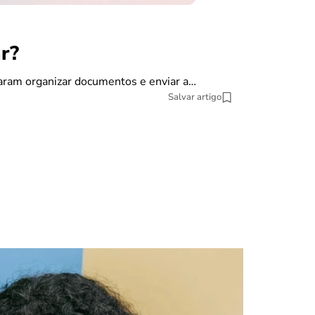
r?
finanças
Como dec
saram organizar documentos e enviar a…
Salvar artigo
A declaração do
pesquisa datat
10 min Leitura