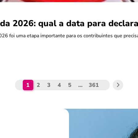
da 2026: qual a data para declara
26 foi uma etapa importante para os contribuintes que preci
1
2
3
4
5
…
361