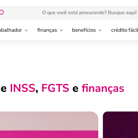
rabalhador
finanças
benefícios
crédito fáci
de
INSS
,
FGTS
e
finanças