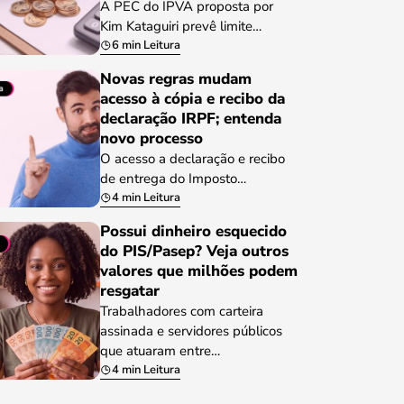
A PEC do IPVA proposta por
Kim Kataguiri prevê limite…
6 min Leitura
Novas regras mudam
acesso à cópia e recibo da
declaração IRPF; entenda
novo processo
O acesso a declaração e recibo
de entrega do Imposto…
4 min Leitura
Possui dinheiro esquecido
do PIS/Pasep? Veja outros
valores que milhões podem
resgatar
Trabalhadores com carteira
assinada e servidores públicos
que atuaram entre…
4 min Leitura