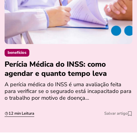
benefícios
Perícia Médica do INSS: como
D
agendar e quanto tempo leva
a
s
A perícia médica do INSS é uma avaliação feita
para verificar se o segurado está incapacitado para
O
o trabalho por motivo de doença…
I
q
12 min Leitura
Salvar artigo