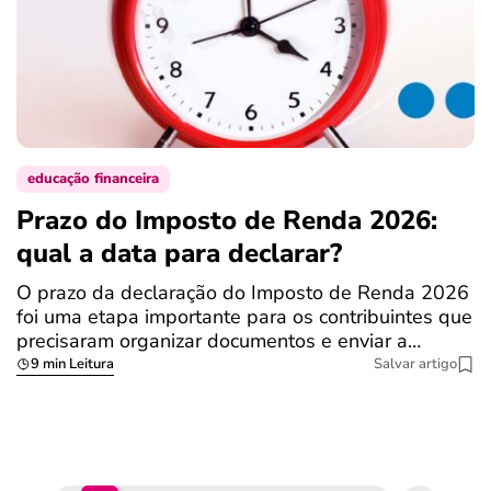
educação financeira
Prazo do Imposto de Renda 2026:
C
qual a data para declarar?
r
R
O prazo da declaração do Imposto de Renda 2026
foi uma etapa importante para os contribuintes que
A
precisaram organizar documentos e enviar a…
m
9 min Leitura
Salvar artigo
q
S