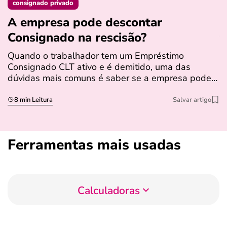
consignado privado
A empresa pode descontar
N
Consignado na rescisão​?
t
Quando o trabalhador tem um Empréstimo
N
Consignado CLT ativo e é demitido, uma das
l
dúvidas mais comuns é saber se a empresa pode…
e
s
8 min Leitura
Salvar artigo
Ferramentas mais usadas
Calculadoras