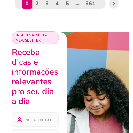
1
2
3
4
5
…
361
INSCREVA-SE NA
NEWSLETTER
Receba
dicas e
informações
relevantes
pro seu dia
a dia