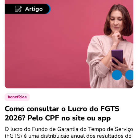
benefícios
Como consultar o Lucro do FGTS
C
2026? Pelo CPF no site ou app
P
O lucro do Fundo de Garantia do Tempo de Serviço
S
(FGTS) é uma distribuição anual dos resultados do
d