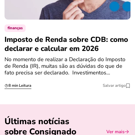
finanças
Imposto de Renda sobre CDB: como
N
declarar e calcular em 2026
a
No momento de realizar a Declaração do Imposto
T
de Renda (IR), muitas são as dúvidas do que de
c
fato precisa ser declarado. Investimentos…
c
8 min Leitura
Salvar artigo
Últimas notícias
sobre Consignado
Ver mais