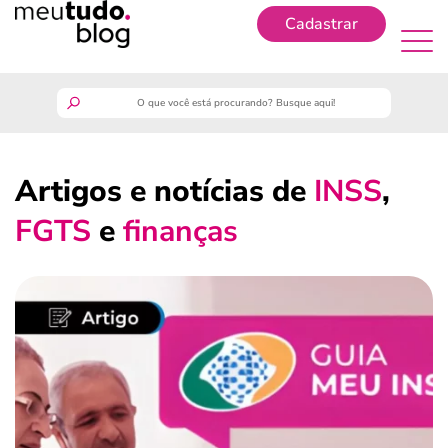
Cadastrar
Cadastrar
meutudo
Artigos e notícias de
INSS
,
guia do trabalhador
FGTS
e
finanças
finanças
benefícios
crédito fácil
últimas notícias