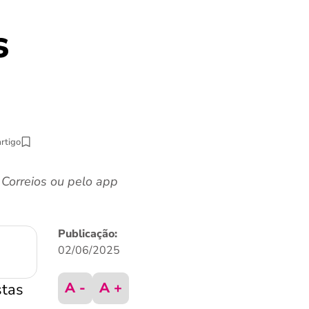
s
artigo
Correios ou pelo app
Publicação:
02/06/2025
A -
A +
stas