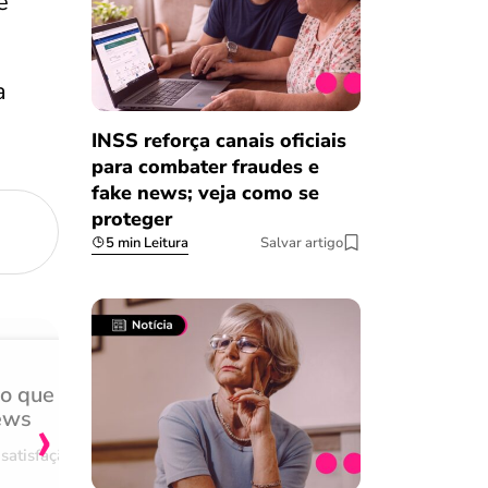
e
a
INSS reforça canais oficiais
para combater fraudes e
fake news; veja como se
proteger
5 min Leitura
Salvar artigo
do que
Achei muito rápido, sem 
›
ews
burocracia
satisfação
Comentário retirado da nossa pes
08/03/2023