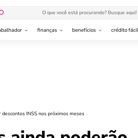
rabalhador
finanças
benefícios
crédito fáci
r descontos INSS nos próximos meses
 ainda poderão