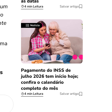
as datas
hum
4 min Leitura
Salvar artigo
to
nte
uma
Pagamento do INSS de
s
julho 2026 tem início hoje;
confira o calendário
completo do mês
4 min Leitura
Salvar artigo