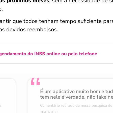
los próximos meses
, sem a necessidade de s
o.
antir que todos tenham tempo suficiente par
r os devidos reembolsos.
gendamento do INSS online ou pelo telefone
É um aplicativo muito bom e tu
tem nele é verdade, não fake n
o
Comentário retirado da nossa pesquisa de 
30/01/2023