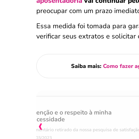
aposentadoria
vai continuar pe
preocupar com um prazo imediat
Essa medida foi tomada para gar
verificar seus extratos e solicita
Saiba mais:
Como fazer a
Atenção e o respeito à minha
‹
necessidade
Comentário retirado da nossa pesquisa de satisfaçã
07/03/2023