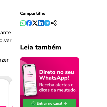
Compartilhe
tante
olver
Leia também
azer
Consig
CL