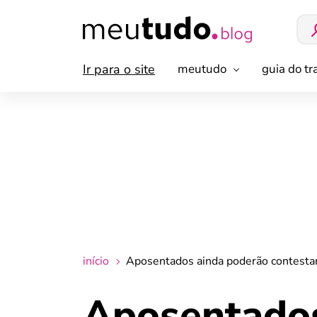
Ir para o site
meutudo
guia do t
início
Aposentados ainda poderão contesta
Aposentados