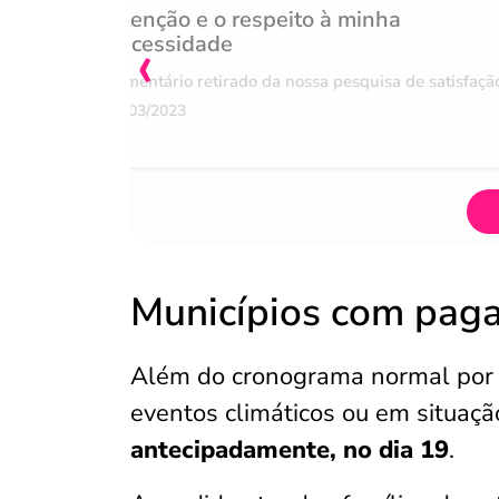
Atenção e o respeito à minha
‹
necessidade
Comentário retirado da nossa pesquisa de satisfaçã
07/03/2023
Municípios com pag
Além do cronograma normal por 
eventos climáticos ou em situaçã
antecipadamente, no dia 19
.