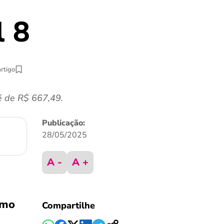
l 8
artigo
 é de R$ 667,49.
Publicação:
28/05/2025
A -
A +
imo
Compartilhe