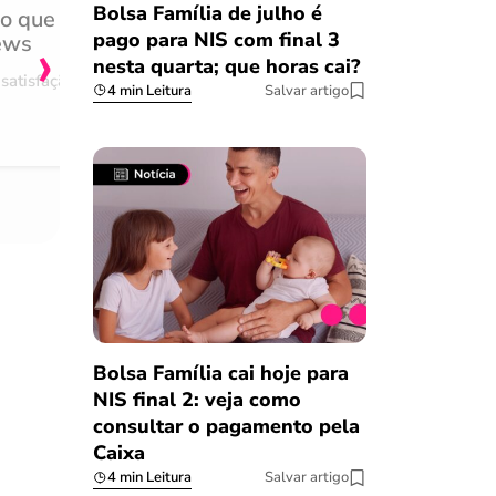
Bolsa Família de julho é
do que
Achei muito rápido, sem 
›
pago para NIS com final 3
ews
burocracia
nesta quarta; que horas cai?
satisfação
Comentário retirado da nossa pes
4 min Leitura
Salvar artigo
08/03/2023
Bolsa Família cai hoje para
NIS final 2: veja como
consultar o pagamento pela
Caixa
4 min Leitura
Salvar artigo