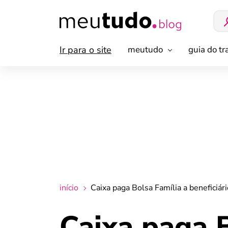
Ir para o site
meutudo
guia do t
início
Caixa paga Bolsa Família a beneficiár
Caixa paga B