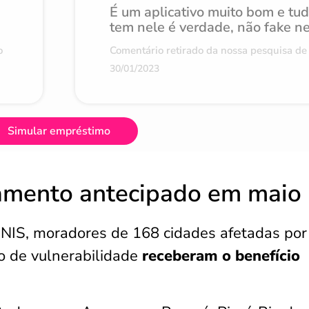
É um aplicativo muito bom e tu
tem nele é verdade, não fake n
o
Comentário retirado da nossa pesquisa de 
30/01/2023
Simular empréstimo
amento antecipado em maio
NIS, moradores de 168 cidades afetadas por
o de vulnerabilidade
receberam o benefício