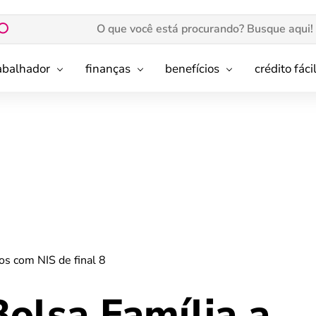
rabalhador
finanças
benefícios
crédito fáci
ios com NIS de final 8
olsa Família a