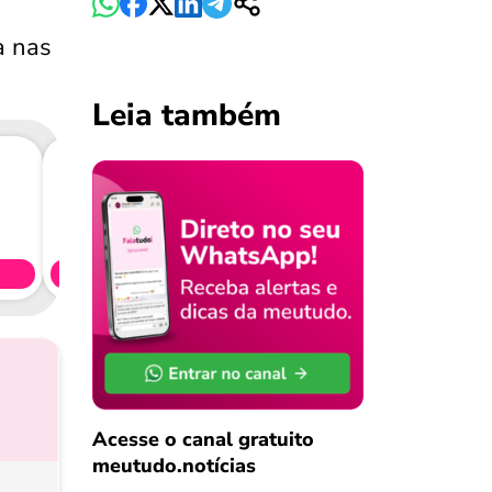
a nas
Leia também
Consig
CL
Simule 
Acesse o canal gratuito
meutudo.notícias