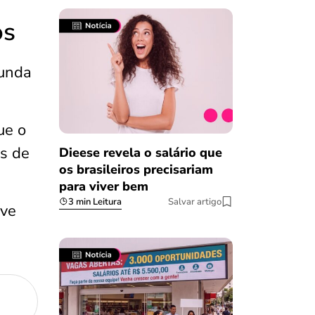
os
gunda
ue o
os de
Dieese revela o salário que
os brasileiros precisariam
para viver bem
3 min Leitura
Salvar artigo
eve