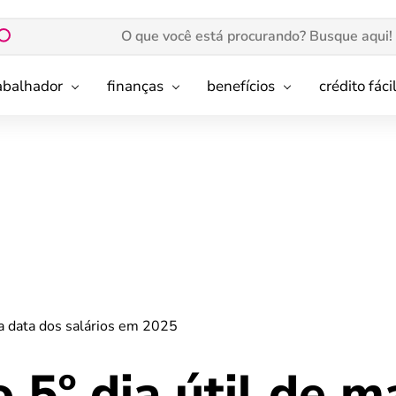
rabalhador
finanças
benefícios
crédito fáci
ba data dos salários em 2025
 5º dia útil de m