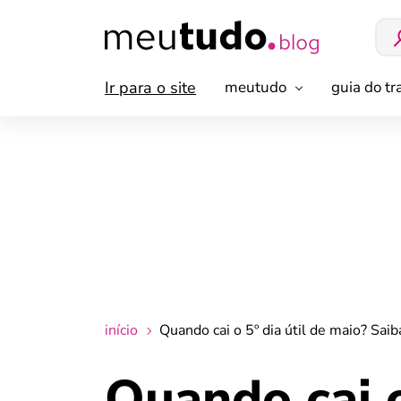
Ir para o site
meutudo
guia do t
início
Quando cai o 5º dia útil de maio? Sai
Quando cai o