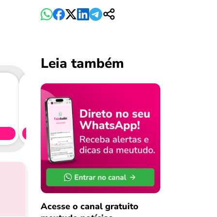
Leia também
Consig
CL
Simule 
Acesse o canal gratuito