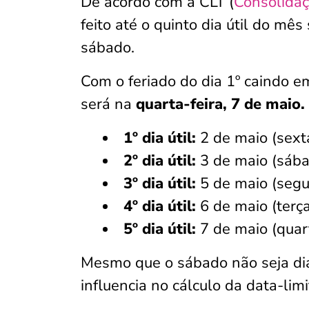
De acordo com a CLT (
Consolidaç
feito até o quinto dia útil do m
sábado.
Com o feriado do dia 1º caindo e
será na
quarta-feira, 7 de maio.
1º dia útil:
2 de maio (sexta
2º dia útil:
3 de maio (sáb
3º dia útil:
5 de maio (segu
4º dia útil:
6 de maio (terça
5º dia útil:
7 de maio (quart
Mesmo que o sábado não seja dia 
influencia no cálculo da data-li