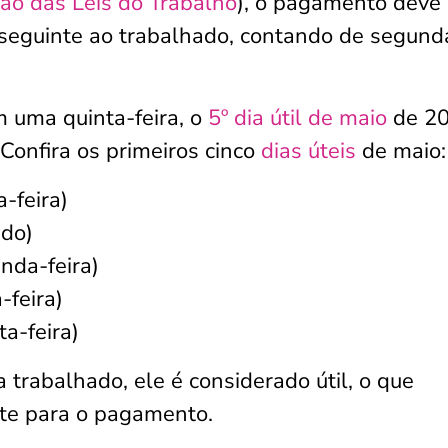
ão das Leis do Trabalho
), o pagamento deve 
ês seguinte ao trabalhado, contando de segund
m uma quinta-feira, o
5º dia útil de maio
de 2
Confira os primeiros cinco
dias úteis
de maio:
-feira)
ado)
nda-feira)
-feira)
a-feira)
trabalhado, ele é considerado útil, o que
mite para o pagamento.