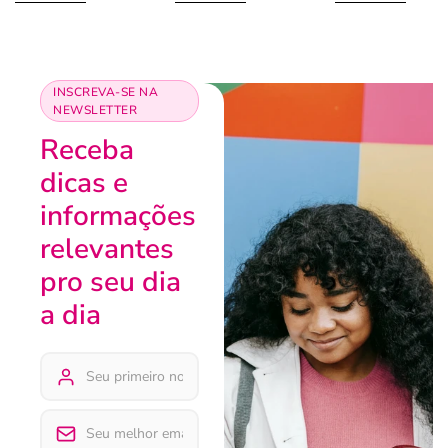
INSCREVA-SE NA
NEWSLETTER
Receba
dicas e
informações
relevantes
pro seu dia
a dia