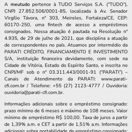
A
meutudo
pertence à TUDO Serviços S.A. (“TUDO”),
CNPJ 27.852.506/0001-85, localizada à Av. Senador
Virgílio Távora, nº 303, Meireles, Fortaleza/CE, CEP:
60170-250, uma fintech de acesso a empréstimos
consignados. Nossa atuação é pautada na Resolução nº
4.935, de 29 de julho de 2021, que disciplina a atuação
de correspondentes no país. Atuamos por intermédio da
PARATI CRÉDITO, FINANCIAMENTO E INVESTIMENTO
S/A, instituição financeira devidamente, com sede na
Cidade de Vitória, Estado do Espírito Santo, e inscrita no
CNPJ/MF sob o nº 03.311.443/0001-91 (“PARATI”) –
Canais de Atendimento da PARATI: www.parati-
cfi.com.br / Telefone: +55 (27) 2123-4777 / Ouvidoria:
ouvidoria@parati-cfi.com.br.
Informações adicionais sobre o empréstimo consignado:
prazo mínimo de 6 meses e máximo de 108 meses. Valor
mínimo de empréstimo R$ 100,00. Taxa de juros a partir
de 1,39% a.m. e CET a partir de 1,51% a.m. Informações
adicionais sobre portabilidade de empréstimo consignado: