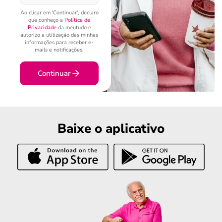
Ao clicar em 'Continuar', declaro
que conheço a
Política de
Privacidade
da meutudo e
autorizo a utilização das minhas
informações para receber e-
mails e notificações.
Continuar
Baixe o aplicativo