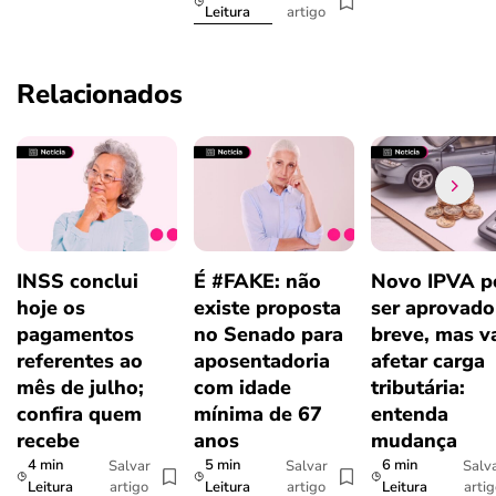
artigo
Leitura
Relacionados
INSS conclui
É #FAKE: não
Novo IPVA p
hoje os
existe proposta
ser aprovad
pagamentos
no Senado para
breve, mas v
referentes ao
aposentadoria
afetar carga
mês de julho;
com idade
tributária:
confira quem
mínima de 67
entenda
recebe
anos
mudança
4 min
5 min
6 min
Salvar
Salvar
Salv
artigo
artigo
arti
Leitura
Leitura
Leitura