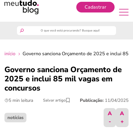
Cadastrar
Cadastrar
meutudo
início
Governo sanciona Orçamento de 2025 e inclui 85 m
guia do trabalhador
Governo sanciona Orçamento de
finanças
2025 e inclui 85 mil vagas em
concursos
benefícios
5 min leitura
Publicação:
11/04/2025
Salvar artigo
crédito fácil
A
A
notícias
-
+
últimas notícias