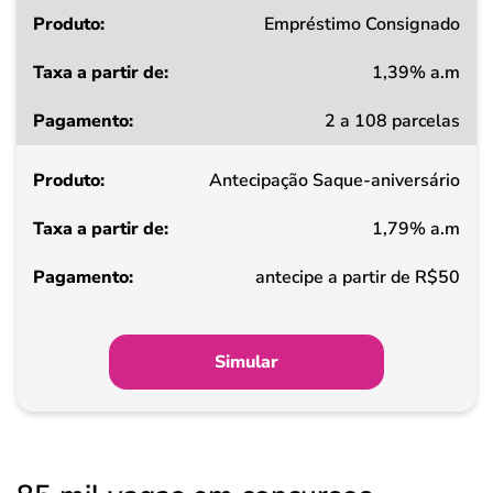
Produto
Empréstimo Consignado
1,39% a.m
Taxa
2 a 108 parcelas
a
partir
Antecipação Saque-aniversário
de
1,79% a.m
Pagamento
antecipe a partir de R$50
Simular