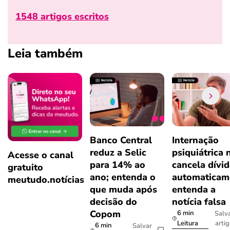
1548 artigos escritos
Leia também
Banco Central
Internação
reduz a Selic
psiquiátrica 
Acesse o canal
para 14% ao
cancela dívi
gratuito
ano; entenda o
automaticam
meutudo.notícias
que muda após
entenda a
decisão do
notícia falsa
Copom
6 min
Salv
arti
Leitura
6 min
Salvar