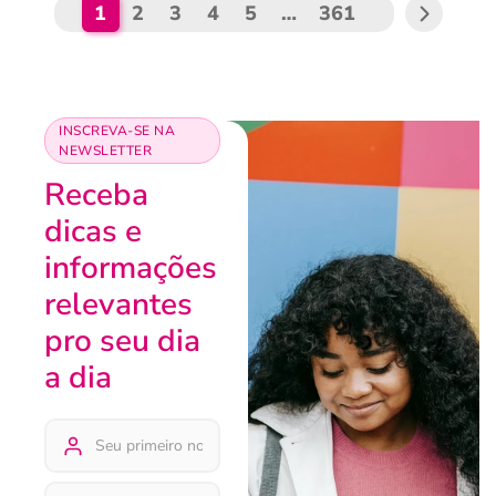
1
2
3
4
5
…
361
INSCREVA-SE NA
NEWSLETTER
Receba
dicas e
informações
relevantes
pro seu dia
a dia