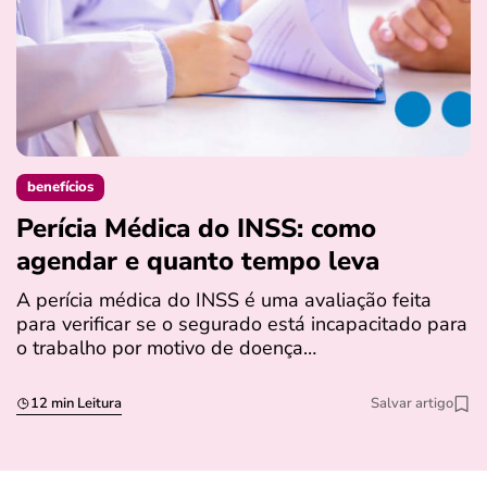
benefícios
Perícia Médica do INSS: como
D
agendar e quanto tempo leva
a
s
A perícia médica do INSS é uma avaliação feita
para verificar se o segurado está incapacitado para
O
o trabalho por motivo de doença…
I
q
12 min Leitura
Salvar artigo