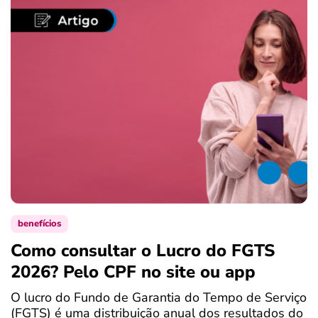
benefícios
Como consultar o Lucro do FGTS
C
2026? Pelo CPF no site ou app
P
O lucro do Fundo de Garantia do Tempo de Serviço
S
(FGTS) é uma distribuição anual dos resultados do
d