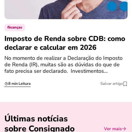
finanças
Imposto de Renda sobre CDB: como
N
declarar e calcular em 2026
a
No momento de realizar a Declaração do Imposto
T
de Renda (IR), muitas são as dúvidas do que de
c
fato precisa ser declarado. Investimentos…
c
8 min Leitura
Salvar artigo
Últimas notícias
sobre Consignado
Ver mais