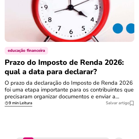
educação financeira
Prazo do Imposto de Renda 2026:
C
qual a data para declarar?
r
R
O prazo da declaração do Imposto de Renda 2026
foi uma etapa importante para os contribuintes que
A
precisaram organizar documentos e enviar a…
m
9 min Leitura
Salvar artigo
q
S