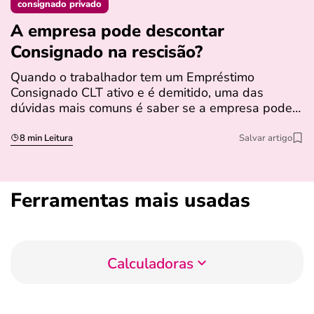
consignado privado
A empresa pode descontar
N
Consignado na rescisão​?
t
Quando o trabalhador tem um Empréstimo
N
Consignado CLT ativo e é demitido, uma das
l
dúvidas mais comuns é saber se a empresa pode…
e
s
8 min Leitura
Salvar artigo
Ferramentas mais usadas
Calculadoras