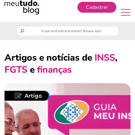
Cadastrar
Cadastrar
meutudo
Artigos e notícias de
INSS
,
guia do trabalhador
FGTS
e
finanças
finanças
benefícios
crédito fácil
últimas notícias