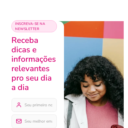
INSCREVA-SE NA
NEWSLETTER
Receba
dicas e
informações
relevantes
pro seu dia
a dia