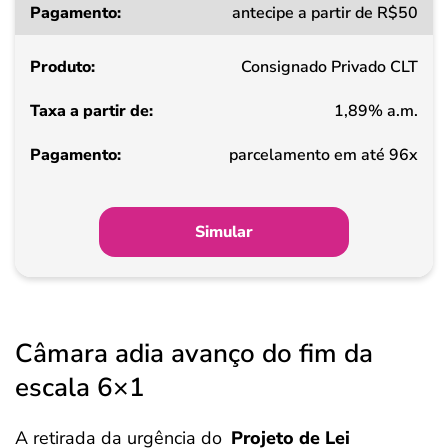
antecipe a partir de R$50
a
partir
Consignado Privado CLT
de
1,89% a.m.
Pagamento
parcelamento em até 96x
Simular
Câmara adia avanço do fim da
escala 6×1
A retirada da urgência do
Projeto de Lei