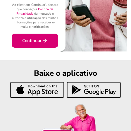
Ao clicar em 'Continuar', declaro
que conheço a
Política de
Privacidade
da meutudo e
autorizo a utilização das minhas
informações para receber e-
mails e notificações.
Continuar
Baixe o aplicativo