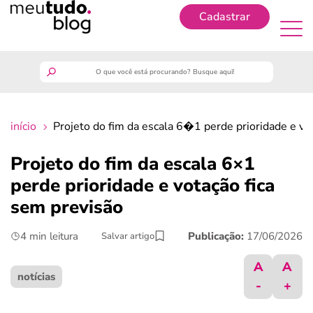
Cadastrar
Cadastrar
meutudo
início
Projeto do fim da escala 6�1 perde prioridade e vo
guia do trabalhador
Projeto do fim da escala 6×1
finanças
perde prioridade e votação fica
sem previsão
benefícios
4 min leitura
Publicação:
17/06/2026
Salvar artigo
crédito fácil
A
A
notícias
-
+
últimas notícias