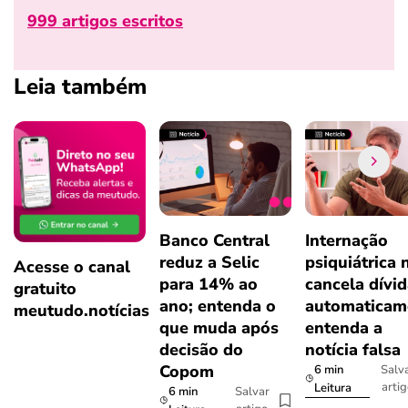
999 artigos escritos
Leia também
Banco Central
Internação
reduz a Selic
psiquiátrica 
Acesse o canal
para 14% ao
cancela dívi
gratuito
ano; entenda o
automaticam
meutudo.notícias
que muda após
entenda a
decisão do
notícia falsa
Copom
6 min
Salv
arti
Leitura
6 min
Salvar