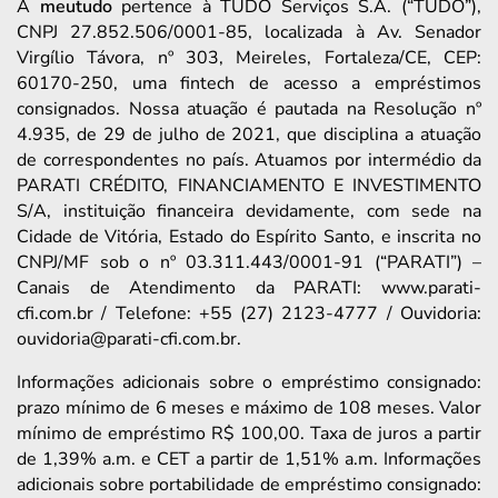
A
meutudo
pertence à TUDO Serviços S.A. (“TUDO”),
CNPJ 27.852.506/0001-85, localizada à Av. Senador
Virgílio Távora, nº 303, Meireles, Fortaleza/CE, CEP:
60170-250, uma fintech de acesso a empréstimos
consignados. Nossa atuação é pautada na Resolução nº
4.935, de 29 de julho de 2021, que disciplina a atuação
de correspondentes no país. Atuamos por intermédio da
PARATI CRÉDITO, FINANCIAMENTO E INVESTIMENTO
S/A, instituição financeira devidamente, com sede na
Cidade de Vitória, Estado do Espírito Santo, e inscrita no
CNPJ/MF sob o nº 03.311.443/0001-91 (“PARATI”) –
Canais de Atendimento da PARATI: www.parati-
cfi.com.br / Telefone: +55 (27) 2123-4777 / Ouvidoria:
ouvidoria@parati-cfi.com.br.
Informações adicionais sobre o empréstimo consignado:
prazo mínimo de 6 meses e máximo de 108 meses. Valor
mínimo de empréstimo R$ 100,00. Taxa de juros a partir
de 1,39% a.m. e CET a partir de 1,51% a.m. Informações
adicionais sobre portabilidade de empréstimo consignado: