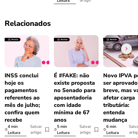
artigo
Leitura
Relacionados
INSS conclui
É #FAKE: não
Novo IPVA p
hoje os
existe proposta
ser aprovad
pagamentos
no Senado para
breve, mas v
referentes ao
aposentadoria
afetar carga
mês de julho;
com idade
tributária:
confira quem
mínima de 67
entenda
recebe
anos
mudança
4 min
5 min
6 min
Salvar
Salvar
Salv
artigo
artigo
arti
Leitura
Leitura
Leitura