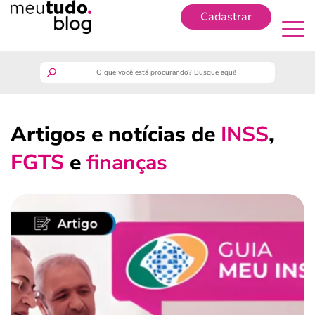
Cadastrar
Cadastrar
meutudo
Artigos e notícias de
INSS
,
guia do trabalhador
FGTS
e
finanças
finanças
benefícios
crédito fácil
últimas notícias