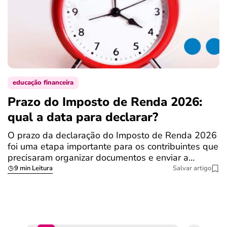
educação financeira
Prazo do Imposto de Renda 2026:
C
qual a data para declarar?
r
R
O prazo da declaração do Imposto de Renda 2026
foi uma etapa importante para os contribuintes que
A
precisaram organizar documentos e enviar a…
m
9 min Leitura
Salvar artigo
q
S