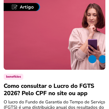
benefícios
Como consultar o Lucro do FGTS
C
2026? Pelo CPF no site ou app
P
O lucro do Fundo de Garantia do Tempo de Serviço
S
(FGTS) é uma distribuição anual dos resultados do
d