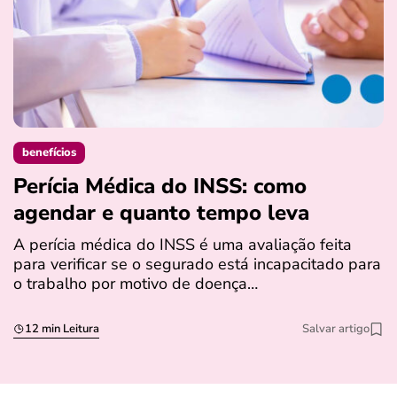
benefícios
Perícia Médica do INSS: como
D
agendar e quanto tempo leva
a
s
A perícia médica do INSS é uma avaliação feita
para verificar se o segurado está incapacitado para
O
o trabalho por motivo de doença…
I
q
12 min Leitura
Salvar artigo