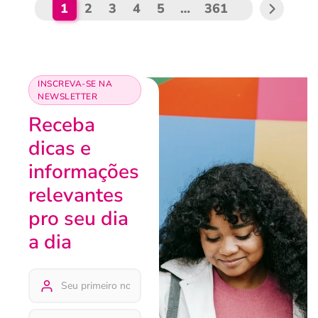
1
2
3
4
5
…
361
INSCREVA-SE NA
NEWSLETTER
Receba
dicas e
informações
relevantes
pro seu dia
a dia