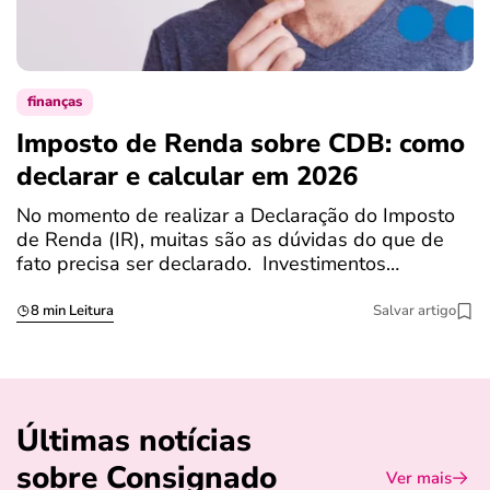
finanças
Imposto de Renda sobre CDB: como
N
declarar e calcular em 2026
a
No momento de realizar a Declaração do Imposto
T
de Renda (IR), muitas são as dúvidas do que de
c
fato precisa ser declarado. Investimentos…
c
8 min Leitura
Salvar artigo
Últimas notícias
sobre Consignado
Ver mais