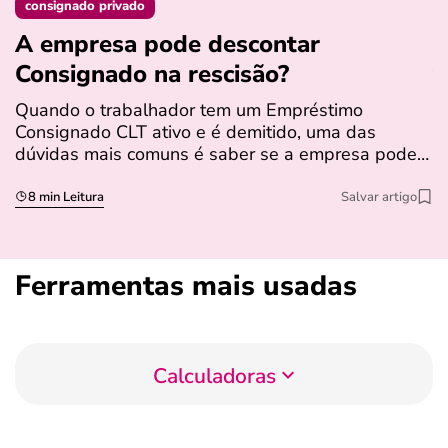
consignado privado
A empresa pode descontar
N
Consignado na rescisão​?
t
Quando o trabalhador tem um Empréstimo
N
Consignado CLT ativo e é demitido, uma das
l
dúvidas mais comuns é saber se a empresa pode…
e
s
8 min Leitura
Salvar artigo
Ferramentas mais usadas
Calculadoras