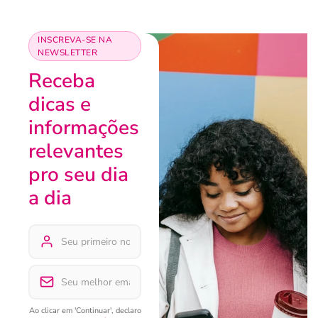
INSCREVA-SE NA
NEWSLETTER
Receba
dicas e
informações
relevantes
pro seu dia
a dia
Ao clicar em 'Continuar', declaro