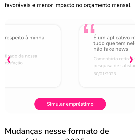
favoráveis e menor impacto no orçamento mensal.
o respeito à minha
É um aplicativo mu
de
tudo que tem nele 
não fake news
‹
›
retirado da nossa
Comentário retirado 
 satisfação
pesquisa de satisfaçã
30/01/2023
Simular empréstimo
Mudanças nesse formato de