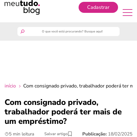
Cadastrar
Cadastrar
meutudo
guia do trabalhador
finanças
início
Com consignado privado, trabalhador poderá ter m
benefícios
Com consignado privado,
trabalhador poderá ter mais de
crédito fácil
um empréstimo?
últimas notícias
5 min leitura
Publicação:
18/02/2025
Salvar artigo