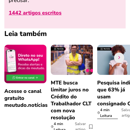
precisar.
1442 artigos escritos
Leia também
MTE busca
Pesquisa ind
limitar juros no
que 63% já
Acesse o canal
Crédito do
usam
gratuito
Trabalhador CLT
consignado 
meutudo.notícias
com nova
4 min
Salv
arti
Leitura
resolução
4 min
Salvar
artigo
Leitura