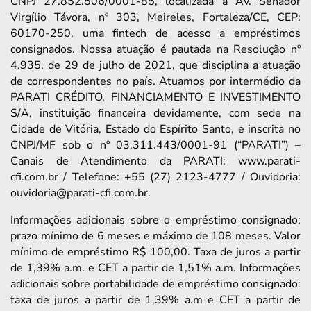
CNPJ 27.852.506/0001-85, localizada à Av. Senador
Virgílio Távora, nº 303, Meireles, Fortaleza/CE, CEP:
60170-250, uma fintech de acesso a empréstimos
consignados. Nossa atuação é pautada na Resolução nº
4.935, de 29 de julho de 2021, que disciplina a atuação
de correspondentes no país. Atuamos por intermédio da
PARATI CRÉDITO, FINANCIAMENTO E INVESTIMENTO
S/A, instituição financeira devidamente, com sede na
Cidade de Vitória, Estado do Espírito Santo, e inscrita no
CNPJ/MF sob o nº 03.311.443/0001-91 (“PARATI”) –
Canais de Atendimento da PARATI: www.parati-
cfi.com.br / Telefone: +55 (27) 2123-4777 / Ouvidoria:
ouvidoria@parati-cfi.com.br.
Informações adicionais sobre o empréstimo consignado:
prazo mínimo de 6 meses e máximo de 108 meses. Valor
mínimo de empréstimo R$ 100,00. Taxa de juros a partir
de 1,39% a.m. e CET a partir de 1,51% a.m. Informações
adicionais sobre portabilidade de empréstimo consignado:
taxa de juros a partir de 1,39% a.m e CET a partir de