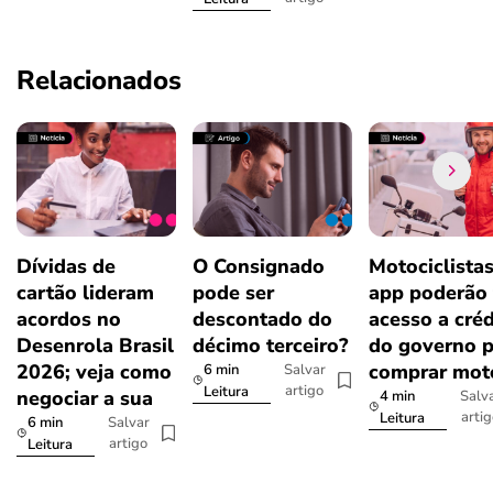
Relacionados
Dívidas de
O Consignado
Motociclista
cartão lideram
pode ser
app poderão 
acordos no
descontado do
acesso a créd
Desenrola Brasil
décimo terceiro?
do governo p
2026; veja como
comprar mot
6 min
Salvar
artigo
Leitura
negociar a sua
4 min
Salv
arti
Leitura
6 min
Salvar
artigo
Leitura