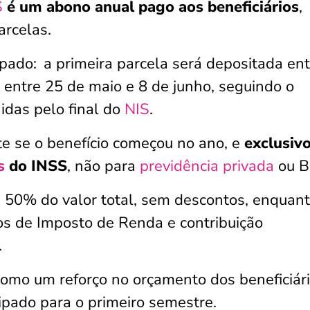
S
é um abono anual pago aos beneficiários
,
arcelas.
ipado:
a primeira parcela será depositada en
a entre 25 de maio e 8 de junho, seguindo o
nidas pelo final do
NIS
.
te se o benefício começou no ano, e
exclusiv
s
do INSS
, não para
previdência privada
ou B
a 50% do valor total, sem descontos, enquant
os de Imposto de Renda e contribuição
.
omo um reforço no orçamento dos beneficiári
ipado para o primeiro semestre.