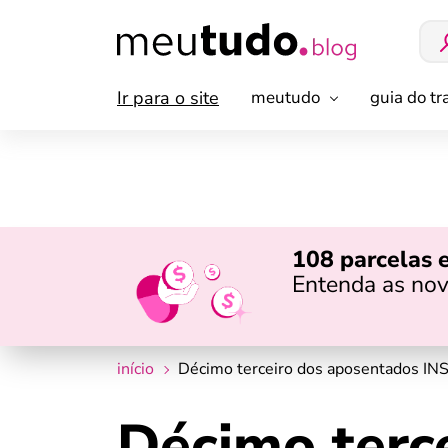
Ir para o site
meutudo
guia do t
108 parcelas 
Entenda as nov
início
Décimo terceiro dos aposentados INS
Décimo terc