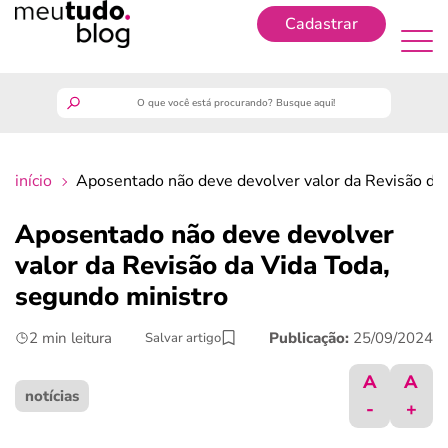
Cadastrar
Cadastrar
meutudo
início
Aposentado não deve devolver valor da Revisão da 
guia do trabalhador
Aposentado não deve devolver
finanças
valor da Revisão da Vida Toda,
segundo ministro
benefícios
2 min leitura
Publicação:
25/09/2024
Salvar artigo
crédito fácil
A
A
notícias
-
+
últimas notícias