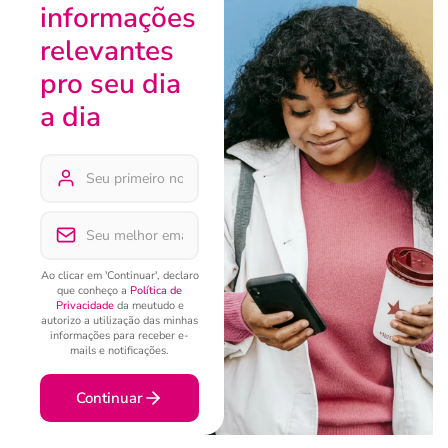
informações
relevantes
pro seu dia
a dia
Ao clicar em 'Continuar', declaro
que conheço a
Política de
Privacidade
da meutudo e
autorizo a utilização das minhas
informações para receber e-
mails e notificações.
Continuar