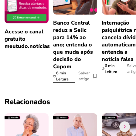
Banco Central
Internação
reduz a Selic
psiquiátrica 
Acesse o canal
para 14% ao
cancela dívi
gratuito
ano; entenda o
automaticam
meutudo.notícias
que muda após
entenda a
decisão do
notícia falsa
Copom
6 min
Salv
arti
Leitura
6 min
Salvar
artigo
Leitura
Relacionados