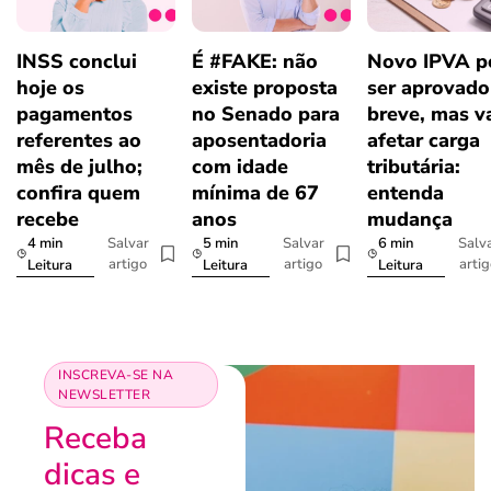
INSS conclui
É #FAKE: não
Novo IPVA p
hoje os
existe proposta
ser aprovad
pagamentos
no Senado para
breve, mas v
referentes ao
aposentadoria
afetar carga
mês de julho;
com idade
tributária:
confira quem
mínima de 67
entenda
recebe
anos
mudança
4 min
5 min
6 min
Salvar
Salvar
Salv
artigo
artigo
arti
Leitura
Leitura
Leitura
INSCREVA-SE NA
NEWSLETTER
Receba
dicas e