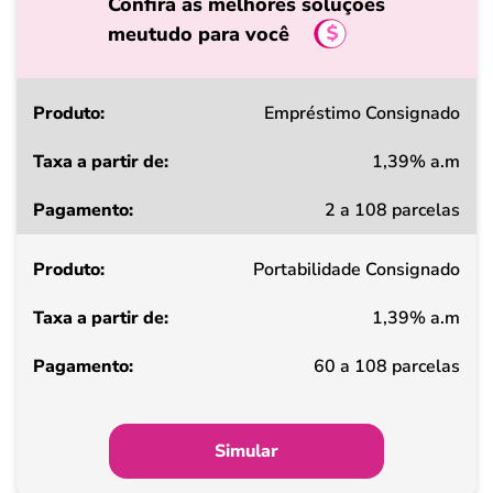
Confira as melhores soluções
meutudo para você
Produto
Empréstimo Consignado
1,39% a.m
Taxa
2 a 108 parcelas
a
partir
Portabilidade Consignado
de
1,39% a.m
Pagamento
60 a 108 parcelas
Simular