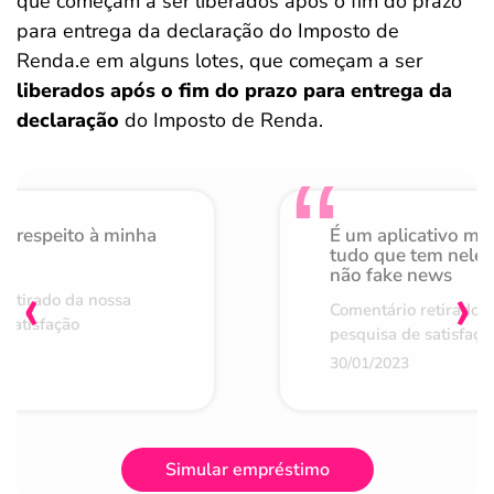
que começam a ser liberados após o fim do prazo
para entrega da declaração do Imposto de
Renda.e em alguns lotes, que começam a ser
liberados após o fim do prazo para entrega da
declaração
do Imposto de Renda.
o respeito à minha
É um aplicativo mu
de
tudo que tem nele 
não fake news
‹
›
retirado da nossa
Comentário retirado 
 satisfação
pesquisa de satisfaçã
30/01/2023
Simular empréstimo