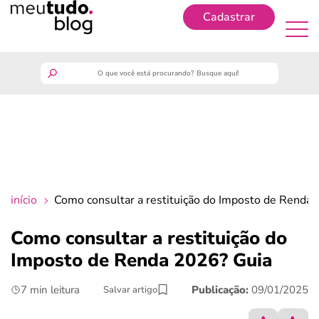
Cadastrar
Cadastrar
meutudo
guia do trabalhador
finanças
início
Como consultar a restituição do Imposto de Renda
benefícios
Como consultar a restituição do
Imposto de Renda 2026? Guia
crédito fácil
7 min leitura
Publicação:
09/01/2025
Salvar artigo
últimas notícias