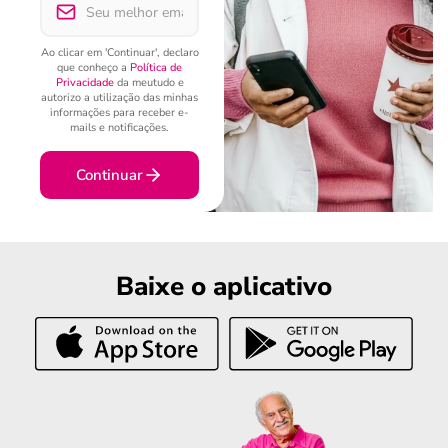
Ao clicar em 'Continuar', declaro
que conheço a
Política de
Privacidade
da meutudo e
autorizo a utilização das minhas
informações para receber e-
mails e notificações.
Continuar
Baixe o aplicativo