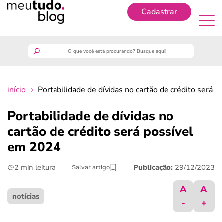
Cadastrar
Cadastrar
meutudo
início
Portabilidade de dívidas no cartão de crédito será 
guia do trabalhador
Portabilidade de dívidas no
finanças
cartão de crédito será possível
em 2024
benefícios
2 min leitura
Publicação:
29/12/2023
Salvar artigo
crédito fácil
A
A
notícias
-
+
últimas notícias