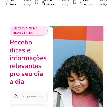
artigo
artigo
arti
Leitura
Leitura
Leitura
INSCREVA-SE NA
NEWSLETTER
Receba
dicas e
informações
relevantes
pro seu dia
a dia