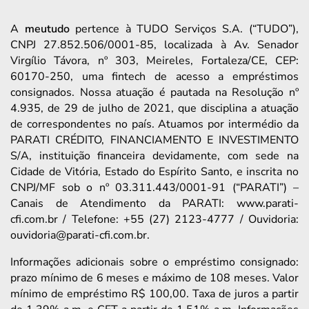
A
meutudo
pertence à TUDO Serviços S.A. (“TUDO”),
CNPJ 27.852.506/0001-85, localizada à Av. Senador
Virgílio Távora, nº 303, Meireles, Fortaleza/CE, CEP:
60170-250, uma fintech de acesso a empréstimos
consignados. Nossa atuação é pautada na Resolução nº
4.935, de 29 de julho de 2021, que disciplina a atuação
de correspondentes no país. Atuamos por intermédio da
PARATI CRÉDITO, FINANCIAMENTO E INVESTIMENTO
S/A, instituição financeira devidamente, com sede na
Cidade de Vitória, Estado do Espírito Santo, e inscrita no
CNPJ/MF sob o nº 03.311.443/0001-91 (“PARATI”) –
Canais de Atendimento da PARATI: www.parati-
cfi.com.br / Telefone: +55 (27) 2123-4777 / Ouvidoria:
ouvidoria@parati-cfi.com.br.
Informações adicionais sobre o empréstimo consignado:
prazo mínimo de 6 meses e máximo de 108 meses. Valor
mínimo de empréstimo R$ 100,00. Taxa de juros a partir