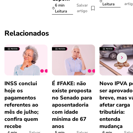
arti
Leitura
6 min
Salvar
artigo
Leitura
Relacionados
INSS conclui
É #FAKE: não
Novo IPVA p
hoje os
existe proposta
ser aprovad
pagamentos
no Senado para
breve, mas v
referentes ao
aposentadoria
afetar carga
mês de julho;
com idade
tributária:
confira quem
mínima de 67
entenda
recebe
anos
mudança
4 min
5 min
6 min
Salvar
Salvar
Salv