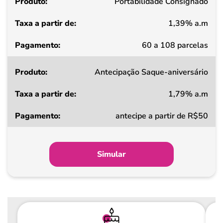
Portabilidade Consignado
de
1,39% a.m
Pagamento
60 a 108 parcelas
Antecipação Saque-aniversário
1,79% a.m
antecipe a partir de R$50
Simular