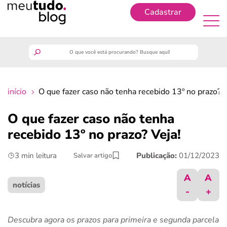
Cadastrar
Cadastrar
meutudo
início
O que fazer caso não tenha recebido 13º no prazo? V
guia do trabalhador
O que fazer caso não tenha
finanças
recebido 13º no prazo? Veja!
3 min leitura
Publicação:
01/12/2023
Salvar artigo
benefícios
A
A
crédito fácil
notícias
-
+
últimas notícias
Descubra agora os prazos para primeira e segunda parcela