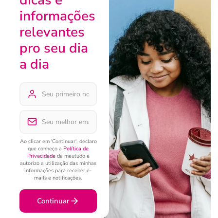
informações
relevantes
pro seu dia
a dia
Ao clicar em 'Continuar', declaro
que conheço a
Política de
Privacidade
da meutudo e
autorizo a utilização das minhas
informações para receber e-
mails e notificações.
Continuar