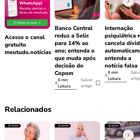
Banco Central
Internação
reduz a Selic
psiquiátrica 
Acesse o canal
para 14% ao
cancela dívi
gratuito
ano; entenda o
automaticam
meutudo.notícias
que muda após
entenda a
decisão do
notícia falsa
Copom
6 min
Salv
arti
Leitura
6 min
Salvar
artigo
Leitura
Relacionados