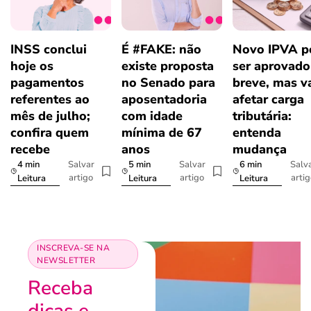
INSS conclui
É #FAKE: não
Novo IPVA p
hoje os
existe proposta
ser aprovad
pagamentos
no Senado para
breve, mas v
referentes ao
aposentadoria
afetar carga
mês de julho;
com idade
tributária:
confira quem
mínima de 67
entenda
recebe
anos
mudança
4 min
5 min
6 min
Salvar
Salvar
Salv
artigo
artigo
arti
Leitura
Leitura
Leitura
INSCREVA-SE NA
NEWSLETTER
Receba
dicas e