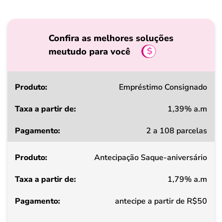
Confira as melhores soluções
meutudo para você
Produto
Empréstimo Consignado
1,39% a.m
Taxa
2 a 108 parcelas
a
partir
Antecipação Saque-aniversário
de
1,79% a.m
Pagamento
antecipe a partir de R$50