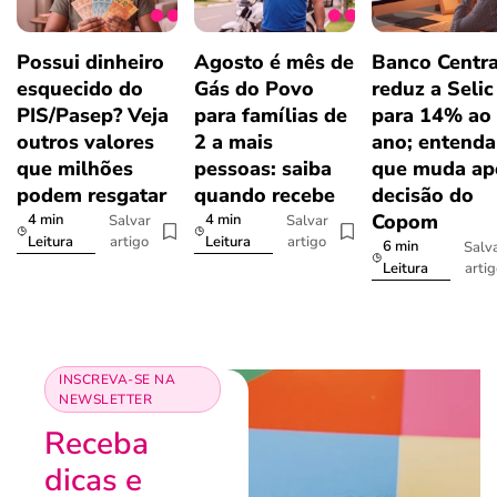
Possui dinheiro
Agosto é mês de
Banco Centra
esquecido do
Gás do Povo
reduz a Selic
PIS/Pasep? Veja
para famílias de
para 14% ao
outros valores
2 a mais
ano; entenda
que milhões
pessoas: saiba
que muda ap
podem resgatar
quando recebe
decisão do
Copom
4 min
4 min
Salvar
Salvar
artigo
artigo
Leitura
Leitura
6 min
Salv
arti
Leitura
INSCREVA-SE NA
NEWSLETTER
Receba
dicas e