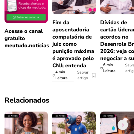
Fim da
Dívidas de
aposentadoria
cartão lider
Acesse o canal
compulsória de
acordos no
gratuito
juiz como
Desenrola Br
meutudo.notícias
punição máxima
2026; veja c
é aprovado pelo
negociar a s
CNJ; entenda
6 min
Salv
arti
Leitura
4 min
Salvar
artigo
Leitura
Relacionados