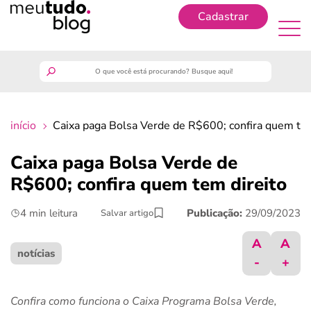
Cadastrar
Cadastrar
meutudo
início
Caixa paga Bolsa Verde de R$600; confira quem tem
guia do trabalhador
Caixa paga Bolsa Verde de
finanças
R$600; confira quem tem direito
4 min leitura
Publicação:
29/09/2023
Salvar artigo
benefícios
A
A
crédito fácil
notícias
-
+
últimas notícias
Confira como funciona o Caixa Programa Bolsa Verde,