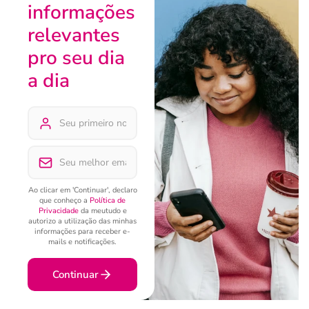
informações
relevantes
pro seu dia
a dia
Ao clicar em 'Continuar', declaro
que conheço a
Política de
Privacidade
da meutudo e
autorizo a utilização das minhas
informações para receber e-
mails e notificações.
Continuar