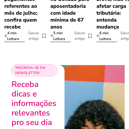
referentes ao
aposentadoria
afetar carga
mês de julho;
com idade
tributária:
confira quem
mínima de 67
entenda
recebe
anos
mudança
4 min
5 min
6 min
Salvar
Salvar
Salv
artigo
artigo
arti
Leitura
Leitura
Leitura
INSCREVA-SE NA
NEWSLETTER
Receba
dicas e
informações
relevantes
pro seu dia