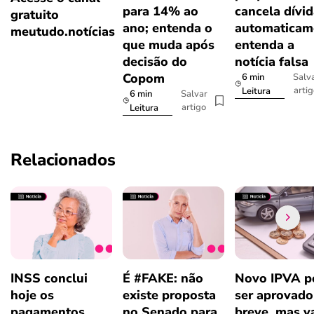
para 14% ao
cancela dívi
gratuito
ano; entenda o
automaticam
meutudo.notícias
que muda após
entenda a
decisão do
notícia falsa
Copom
6 min
Salv
arti
Leitura
6 min
Salvar
artigo
Leitura
Relacionados
INSS conclui
É #FAKE: não
Novo IPVA p
hoje os
existe proposta
ser aprovad
pagamentos
no Senado para
breve, mas v