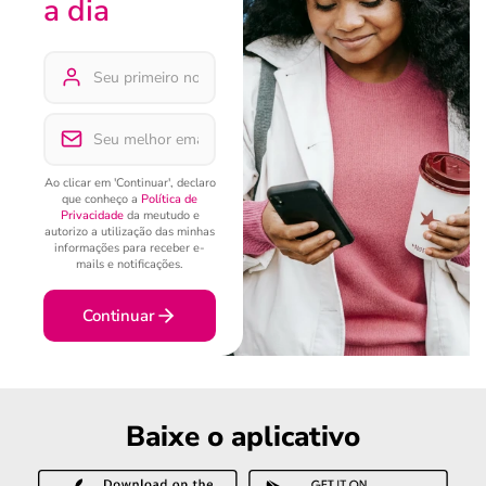
a dia
Ao clicar em 'Continuar', declaro
que conheço a
Política de
Privacidade
da meutudo e
autorizo a utilização das minhas
informações para receber e-
mails e notificações.
Continuar
Baixe o aplicativo