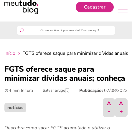
Cadastrar
Cadastrar
meutudo
início
FGTS oferece saque para minimizar dívidas anuais;
guia do trabalhador
FGTS oferece saque para
finanças
minimizar dívidas anuais; conheça
4 min leitura
Publicação:
07/08/2023
Salvar artigo
benefícios
A
A
crédito fácil
notícias
-
+
últimas notícias
Descubra como sacar FGTS acumulado e utilizar o