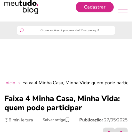
Cadastrar
Cadastrar
meutudo
guia do trabalhador
finanças
início
Faixa 4 Minha Casa, Minha Vida: quem pode particip
benefícios
Faixa 4 Minha Casa, Minha Vida:
quem pode participar
crédito fácil
6 min leitura
Publicação:
27/05/2025
Salvar artigo
últimas notícias