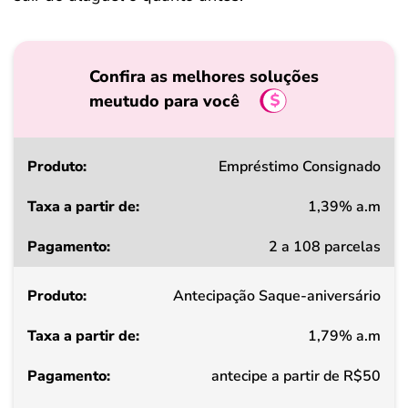
Confira as melhores soluções
meutudo para você
Produto
Empréstimo Consignado
1,39% a.m
Taxa
2 a 108 parcelas
a
partir
Antecipação Saque-aniversário
de
1,79% a.m
Pagamento
antecipe a partir de R$50