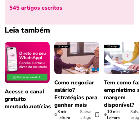
545 artigos escritos
Leia também
Como negociar
Tem como fa
salário?
empréstimo 
Acesse o canal
Estratégias para
margem
gratuito
ganhar mais
disponível?
meutudo.notícias
8 min
10 min
Salvar
Salv
artigo
arti
Leitura
Leitura