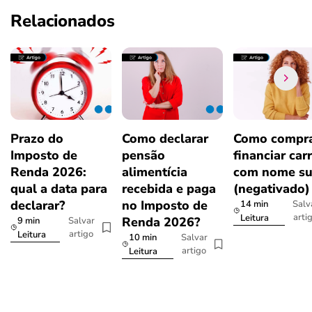
Relacionados
Prazo do
Como declarar
Como compra
Imposto de
pensão
financiar car
Renda 2026:
alimentícia
com nome su
qual a data para
recebida e paga
(negativado)
declarar?
no Imposto de
14 min
Salv
arti
Leitura
Renda 2026?
9 min
Salvar
artigo
Leitura
10 min
Salvar
artigo
Leitura