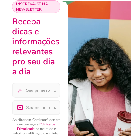
INSCREVA-SE NA
NEWSLETTER
Receba
dicas e
informações
relevantes
pro seu dia
a dia
Ao clicar em 'Continuar', declaro
que conheço a
Política de
Privacidade
da meutudo e
autorizo a utilização das minhas