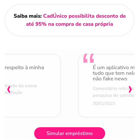
Saiba mais:
CadÚnico possibilita desconto de
até 95% na compra de casa própria
o respeito à minha
É um aplicativo mu
de
tudo que tem nele 
não fake news
‹
›
retirado da nossa
Comentário retirado 
 satisfação
pesquisa de satisfaçã
30/01/2023
Simular empréstimo