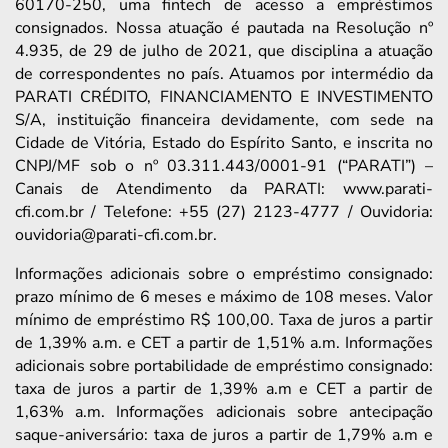
60170-250, uma fintech de acesso a empréstimos
consignados. Nossa atuação é pautada na Resolução nº
4.935, de 29 de julho de 2021, que disciplina a atuação
de correspondentes no país. Atuamos por intermédio da
PARATI CRÉDITO, FINANCIAMENTO E INVESTIMENTO
S/A, instituição financeira devidamente, com sede na
Cidade de Vitória, Estado do Espírito Santo, e inscrita no
CNPJ/MF sob o nº 03.311.443/0001-91 (“PARATI”) –
Canais de Atendimento da PARATI: www.parati-
cfi.com.br / Telefone: +55 (27) 2123-4777 / Ouvidoria:
ouvidoria@parati-cfi.com.br.
Informações adicionais sobre o empréstimo consignado:
prazo mínimo de 6 meses e máximo de 108 meses. Valor
mínimo de empréstimo R$ 100,00. Taxa de juros a partir
de 1,39% a.m. e CET a partir de 1,51% a.m. Informações
adicionais sobre portabilidade de empréstimo consignado:
taxa de juros a partir de 1,39% a.m e CET a partir de
1,63% a.m. Informações adicionais sobre antecipação
saque-aniversário: taxa de juros a partir de 1,79% a.m e