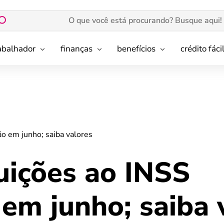
rabalhador
finanças
benefícios
crédito fáci
o em junho; saiba valores
uições ao INSS
em junho; saiba 