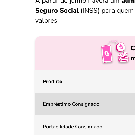
A partir de junho haverá um
aume
Seguro Social
(INSS) para quem 
valores.
C
m
Produto
Empréstimo Consignado
Portabilidade Consignado