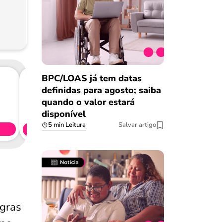
BPC/LOAS já tem datas
definidas para agosto; saiba
quando o valor estará
Consig
CL
disponível
5 min Leitura
Salvar artigo
Simule 
egras