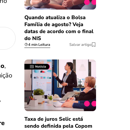
 no
Quando atualiza o Bolsa
Família de agosto? Veja
datas de acordo com o final
do NIS
4 min Leitura
Salvar artigo
mo
,
uição
,
Taxa de juros Selic está
re
sendo definida pela Copom