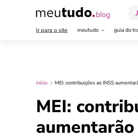
Ir para o site
meutudo
guia do t
início
MEI: contribuições ao INSS aumentarã
MEI: contrib
aumentarão 