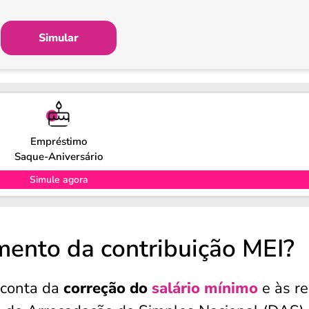
Simular
Empréstimo
Saque-Aniversário
Simule agora
mento da contribuição MEI?
 conta da
correção do
salário mínimo
e às r