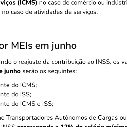
rviços (ICMS)
no caso de comércio ou indústri
)
no caso de atividades de serviços.
por MEIs em junho
do o reajuste da contribuição ao INSS, os v
de junho
serão os seguintes:
inte do ICMS;
inte do ISS;
inte do ICMS e ISS;
mo Transportadores Autônomos de Cargas ou
o INSS
corresponde a 12% do salário mínim