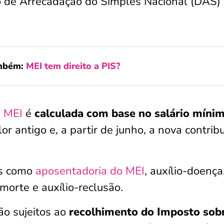
 de Arrecadação do Simples Nacional (DAS)
ambém:
MEI tem direito a PIS?
é
MEI
é
calculada com base no salário míni
r antigo e, a partir de junho, a nova contrib
os como
aposentadoria do MEI
, auxílio-doença
morte e auxílio-reclusão.
o sujeitos ao
recolhimento do Imposto sob