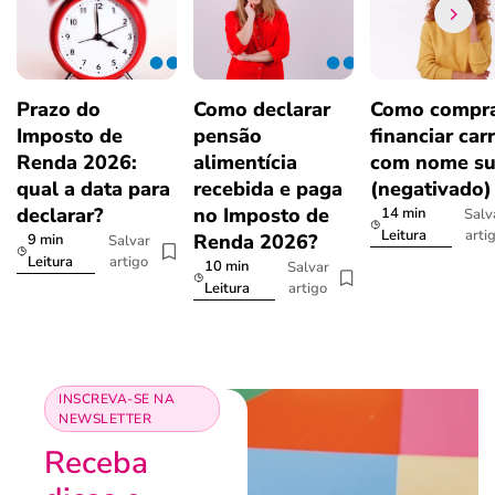
Prazo do
Como declarar
Como compra
Imposto de
pensão
financiar car
Renda 2026:
alimentícia
com nome su
qual a data para
recebida e paga
(negativado)
declarar?
no Imposto de
14 min
Salv
arti
Leitura
Renda 2026?
9 min
Salvar
artigo
Leitura
10 min
Salvar
artigo
Leitura
INSCREVA-SE NA
NEWSLETTER
Receba