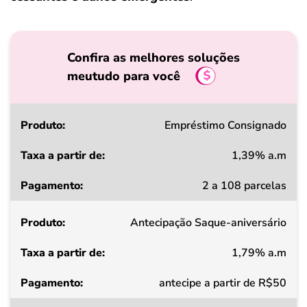
Confira as melhores soluções
meutudo para você
Produto
Empréstimo Consignado
1,39% a.m
Taxa
2 a 108 parcelas
a
partir
Antecipação Saque-aniversário
de
1,79% a.m
Pagamento
antecipe a partir de R$50