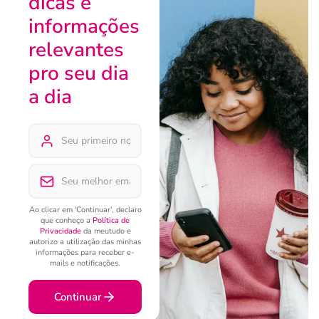
dicas e
informações
relevantes
pro seu dia
a dia
Ao clicar em 'Continuar', declaro
que conheço a
Política de
Privacidade
da meutudo e
autorizo a utilização das minhas
informações para receber e-
mails e notificações.
Continuar