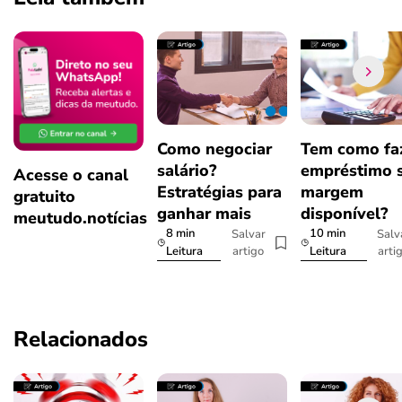
Como negociar
Tem como fa
salário?
empréstimo 
Acesse o canal
Estratégias para
margem
gratuito
ganhar mais
disponível?
meutudo.notícias
8 min
10 min
Salvar
Salv
artigo
arti
Leitura
Leitura
Relacionados