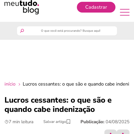
Cadastrar
Cadastrar
meutudo
guia do trabalhador
finanças
início
Lucros cessantes: o que são e quando cabe indeniz
benefícios
Lucros cessantes: o que são e
quando cabe indenização
crédito fácil
7 min leitura
Publicação:
04/08/2025
Salvar artigo
últimas notícias