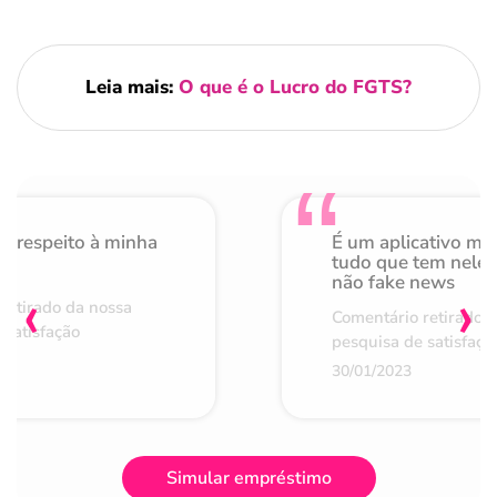
Leia mais:
O que é o Lucro do FGTS?
o respeito à minha
É um aplicativo mu
de
tudo que tem nele 
não fake news
‹
›
retirado da nossa
Comentário retirado 
 satisfação
pesquisa de satisfaçã
30/01/2023
Simular empréstimo