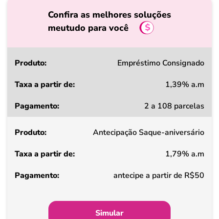
Confira as melhores soluções
meutudo para você
Produto
Empréstimo Consignado
1,39% a.m
Taxa
2 a 108 parcelas
a
partir
Antecipação Saque-aniversário
de
1,79% a.m
Pagamento
antecipe a partir de R$50
Simular