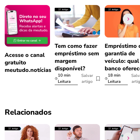
Tem como fazer
Empréstimo
empréstimo sem
garantia de
Acesse o canal
margem
veículo: qual
gratuito
disponível?
banco oferec
meutudo.notícias
10 min
18 min
Salvar
Salv
artigo
arti
Leitura
Leitura
Relacionados