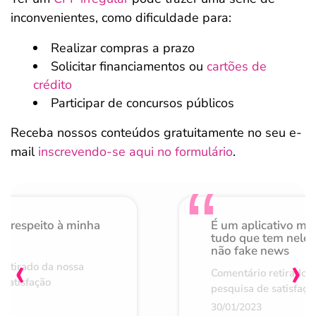
inconvenientes, como dificuldade para:
Realizar compras a prazo
Solicitar financiamentos ou
cartões de
crédito
Participar de concursos públicos
Receba nossos conteúdos gratuitamente no seu e-
mail
inscrevendo-se aqui no formulário
.
o respeito à minha
É um aplicativo mu
de
tudo que tem nele 
não fake news
‹
›
retirado da nossa
Comentário retirado 
 satisfação
pesquisa de satisfaçã
30/01/2023