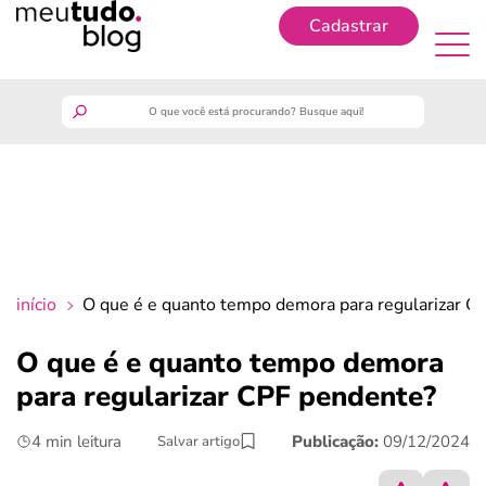
Cadastrar
Cadastrar
meutudo
guia do trabalhador
finanças
início
O que é e quanto tempo demora para regularizar C
benefícios
O que é e quanto tempo demora
para regularizar CPF pendente?
crédito fácil
4 min leitura
Publicação:
09/12/2024
Salvar artigo
últimas notícias