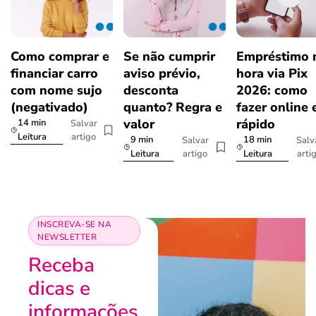
Como comprar e
Se não cumprir
Empréstimo 
financiar carro
aviso prévio,
hora via Pix
com nome sujo
desconta
2026: como
(negativado)
quanto? Regra e
fazer online 
valor
rápido
14 min
Salvar
artigo
Leitura
9 min
18 min
Salvar
Salv
artigo
arti
Leitura
Leitura
INSCREVA-SE NA
NEWSLETTER
Receba
dicas e
informações