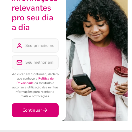
relevantes
pro seu dia
a dia
Ao clicar em 'Continuar', declaro
que conheço a
Política de
Privacidade
da meutudo e
autorizo a utilização das minhas
informações para receber e-
mails e notificações.
Continuar