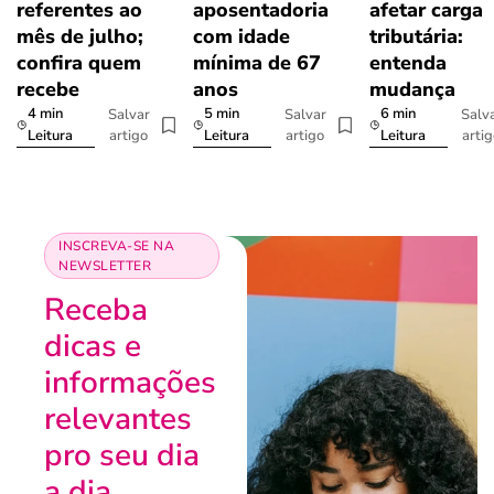
referentes ao
aposentadoria
afetar carga
mês de julho;
com idade
tributária:
confira quem
mínima de 67
entenda
recebe
anos
mudança
4 min
5 min
6 min
Salvar
Salvar
Salv
artigo
artigo
arti
Leitura
Leitura
Leitura
INSCREVA-SE NA
NEWSLETTER
Receba
dicas e
informações
relevantes
pro seu dia
a dia