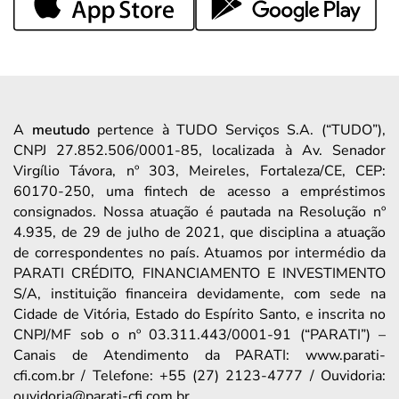
A
meutudo
pertence à TUDO Serviços S.A. (“TUDO”),
CNPJ 27.852.506/0001-85, localizada à Av. Senador
Virgílio Távora, nº 303, Meireles, Fortaleza/CE, CEP:
60170-250, uma fintech de acesso a empréstimos
consignados. Nossa atuação é pautada na Resolução nº
4.935, de 29 de julho de 2021, que disciplina a atuação
de correspondentes no país. Atuamos por intermédio da
PARATI CRÉDITO, FINANCIAMENTO E INVESTIMENTO
S/A, instituição financeira devidamente, com sede na
Cidade de Vitória, Estado do Espírito Santo, e inscrita no
CNPJ/MF sob o nº 03.311.443/0001-91 (“PARATI”) –
Canais de Atendimento da PARATI: www.parati-
cfi.com.br / Telefone: +55 (27) 2123-4777 / Ouvidoria:
ouvidoria@parati-cfi.com.br.