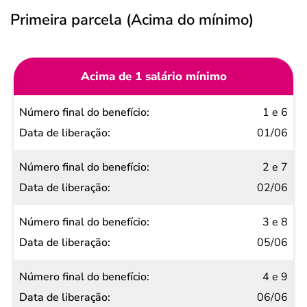
Primeira parcela (Acima do mínimo)
Acima de 1 salário mínimo
Número
1 e 6
final do
01/06
benefício
2 e 7
Data de
02/06
liberação
3 e 8
05/06
4 e 9
06/06