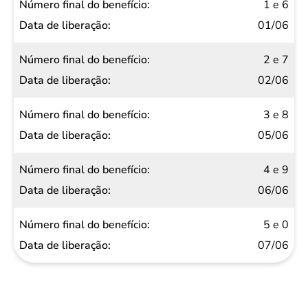
Número
1 e 6
final do
01/06
benefício
2 e 7
Data de
02/06
liberação
3 e 8
05/06
4 e 9
06/06
5 e 0
07/06