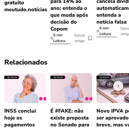
para 14% ao
cancela dívi
gratuito
ano; entenda o
automaticam
meutudo.notícias
que muda após
entenda a
decisão do
notícia falsa
Copom
6 min
Salv
arti
Leitura
6 min
Salvar
artigo
Leitura
Relacionados
INSS conclui
É #FAKE: não
Novo IPVA p
hoje os
existe proposta
ser aprovad
pagamentos
no Senado para
breve, mas v