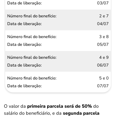
final do
03/07
benefício
2 e 7
Data de
04/07
liberação
3 e 8
05/07
4 e 9
06/07
5 e 0
07/07
O valor da
primeira parcela será de 50%
do
salário do beneficiário, e da
segunda parcela