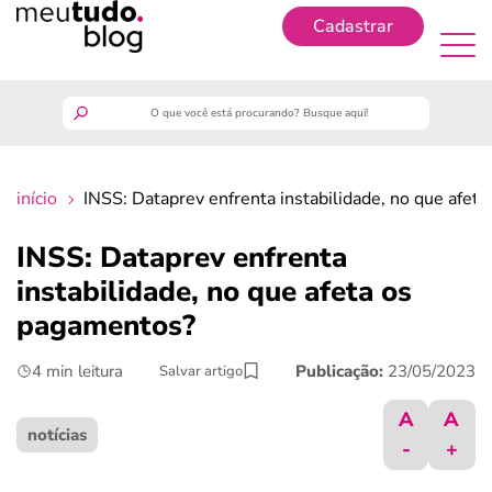
Cadastrar
Cadastrar
meutudo
início
INSS: Dataprev enfrenta instabilidade, no que afet
guia do trabalhador
INSS: Dataprev enfrenta
finanças
instabilidade, no que afeta os
pagamentos?
benefícios
4 min leitura
Publicação:
23/05/2023
Salvar artigo
crédito fácil
A
A
notícias
-
+
últimas notícias