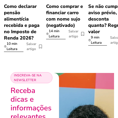
Como declarar
Como comprar e
Se não cumpr
pensão
financiar carro
aviso prévio,
alimentícia
com nome sujo
desconta
recebida e paga
(negativado)
quanto? Regr
no Imposto de
valor
14 min
Salvar
artigo
Leitura
Renda 2026?
9 min
Salv
arti
Leitura
10 min
Salvar
artigo
Leitura
INSCREVA-SE NA
NEWSLETTER
Receba
dicas e
informações
relevantes