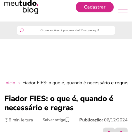
Cadastrar
Cadastrar
meutudo
guia do trabalhador
finanças
início
Fiador FIES: o que é, quando é necessário e regras
benefícios
Fiador FIES: o que é, quando é
necessário e regras
crédito fácil
6 min leitura
Publicação:
06/12/2024
Salvar artigo
últimas notícias