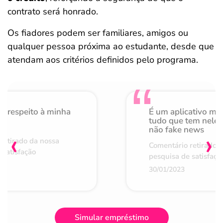
contrato será honrado.
Os fiadores podem ser familiares, amigos ou
qualquer pessoa próxima ao estudante, desde que
atendam aos critérios definidos pelo programa.
o respeito à minha
É um aplicativo mu
de
tudo que tem nele 
não fake news
‹
›
retirado da nossa
Comentário retirado 
 satisfação
pesquisa de satisfaçã
30/01/2023
Simular empréstimo