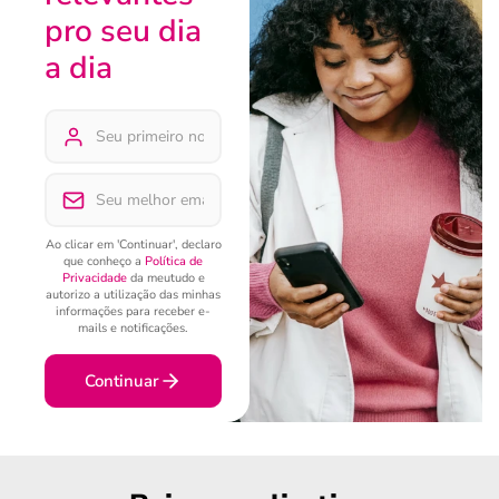
pro seu dia
a dia
Ao clicar em 'Continuar', declaro
que conheço a
Política de
Privacidade
da meutudo e
autorizo a utilização das minhas
informações para receber e-
mails e notificações.
Continuar