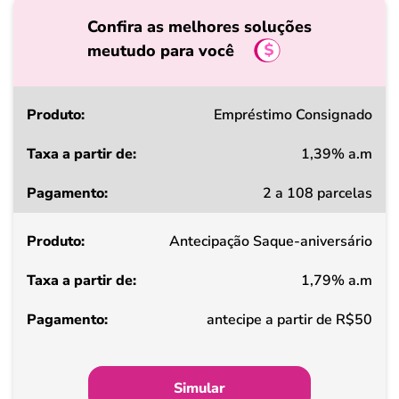
Confira as melhores soluções
meutudo para você
Produto
Empréstimo Consignado
1,39% a.m
Taxa
2 a 108 parcelas
a
partir
Antecipação Saque-aniversário
de
1,79% a.m
Pagamento
antecipe a partir de R$50
Simular