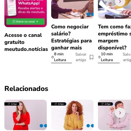
Como negociar
Tem como fa
salário?
empréstimo 
Acesse o canal
Estratégias para
margem
gratuito
ganhar mais
disponível?
meutudo.notícias
8 min
10 min
Salvar
Salv
artigo
arti
Leitura
Leitura
Relacionados