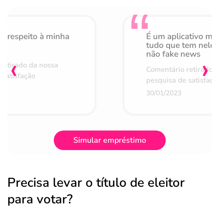
o respeito à minha
É um aplicativo mu
de
tudo que tem nele 
não fake news
‹
›
retirado da nossa
Comentário retirado 
 satisfação
pesquisa de satisfaçã
30/01/2023
Simular empréstimo
Precisa levar o título de eleitor
para votar?