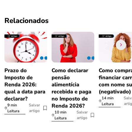
Relacionados
Prazo do
Como declarar
Como compra
Imposto de
pensão
financiar car
Renda 2026:
alimentícia
com nome su
qual a data para
recebida e paga
(negativado)
declarar?
no Imposto de
14 min
Salv
arti
Leitura
Renda 2026?
9 min
Salvar
artigo
Leitura
10 min
Salvar
artigo
Leitura