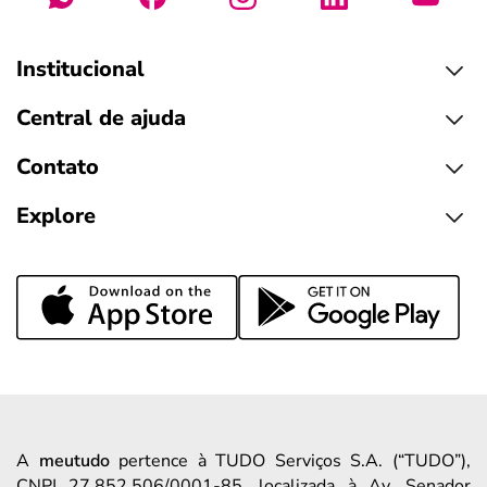
Institucional
Central de ajuda
Contato
Explore
A
meutudo
pertence à TUDO Serviços S.A. (“TUDO”),
CNPJ 27.852.506/0001-85, localizada à Av. Senador