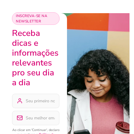
INSCREVA-SE NA
NEWSLETTER
Receba
dicas e
informações
relevantes
pro seu dia
a dia
Ao clicar em 'Continuar', declaro