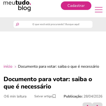
Cadastrar
Cadastrar
meutudo
guia do trabalhador
finanças
início
Documento para votar: saiba o que é necessário
benefícios
Documento para votar: saiba o
que é necessário
crédito fácil
6 min leitura
Publicação:
28/04/2026
Salvar artigo
últimas notícias