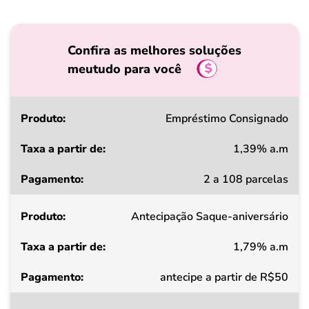
Confira as melhores soluções
meutudo para você
Produto
Empréstimo Consignado
1,39% a.m
Taxa
2 a 108 parcelas
a
partir
Antecipação Saque-aniversário
de
1,79% a.m
Pagamento
antecipe a partir de R$50