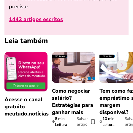
precisar.
1442 artigos escritos
Leia também
Como negociar
Tem como fa
salário?
empréstimo 
Acesse o canal
Estratégias para
margem
gratuito
ganhar mais
disponível?
meutudo.notícias
8 min
10 min
Salvar
Salv
artigo
arti
Leitura
Leitura