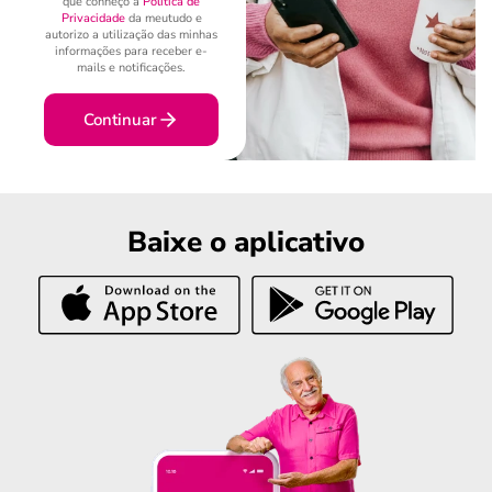
que conheço a
Política de
Privacidade
da meutudo e
autorizo a utilização das minhas
informações para receber e-
mails e notificações.
Continuar
Baixe o aplicativo