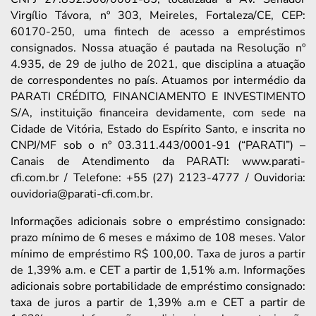
Virgílio Távora, nº 303, Meireles, Fortaleza/CE, CEP:
60170-250, uma fintech de acesso a empréstimos
consignados. Nossa atuação é pautada na Resolução nº
4.935, de 29 de julho de 2021, que disciplina a atuação
de correspondentes no país. Atuamos por intermédio da
PARATI CRÉDITO, FINANCIAMENTO E INVESTIMENTO
S/A, instituição financeira devidamente, com sede na
Cidade de Vitória, Estado do Espírito Santo, e inscrita no
CNPJ/MF sob o nº 03.311.443/0001-91 (“PARATI”) –
Canais de Atendimento da PARATI: www.parati-
cfi.com.br / Telefone: +55 (27) 2123-4777 / Ouvidoria:
ouvidoria@parati-cfi.com.br.
Informações adicionais sobre o empréstimo consignado:
prazo mínimo de 6 meses e máximo de 108 meses. Valor
mínimo de empréstimo R$ 100,00. Taxa de juros a partir
de 1,39% a.m. e CET a partir de 1,51% a.m. Informações
adicionais sobre portabilidade de empréstimo consignado:
taxa de juros a partir de 1,39% a.m e CET a partir de