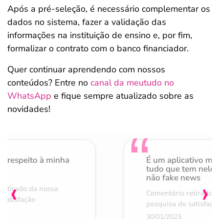
Após a pré-seleção, é necessário complementar os
dados no sistema, fazer a validação das
informações na instituição de ensino e, por fim,
formalizar o contrato com o banco financiador.
Quer continuar aprendendo com nossos
conteúdos? Entre no
canal da meutudo no
WhatsApp
e fique sempre atualizado sobre as
novidades!
o respeito à minha
É um aplicativo mu
de
tudo que tem nele 
não fake news
‹
›
retirado da nossa
Comentário retirado 
 satisfação
pesquisa de satisfaçã
30/01/2023