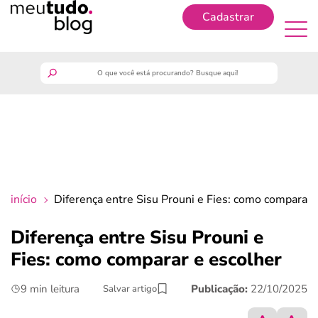
Cadastrar
Cadastrar
meutudo
guia do trabalhador
finanças
início
Diferença entre Sisu Prouni e Fies: como comparar 
benefícios
Diferença entre Sisu Prouni e
Fies: como comparar e escolher
crédito fácil
9 min leitura
Publicação:
22/10/2025
Salvar artigo
últimas notícias