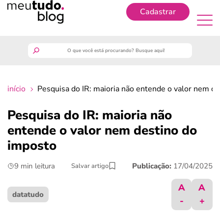
Cadastrar
Cadastrar
meutudo
início
Pesquisa do IR: maioria não entende o valor nem d
guia do trabalhador
Pesquisa do IR: maioria não
finanças
entende o valor nem destino do
imposto
benefícios
9 min leitura
Publicação:
17/04/2025
Salvar artigo
crédito fácil
A
A
datatudo
-
+
últimas notícias