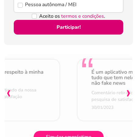
Pessoa autônoma / MEI
Aceito os
termos e condições
.
Participar!
o respeito à minha
É um aplicativo mu
de
tudo que tem nele 
não fake news
‹
›
retirado da nossa
Comentário retirado 
 satisfação
pesquisa de satisfaçã
30/01/2023
Simular empréstimo