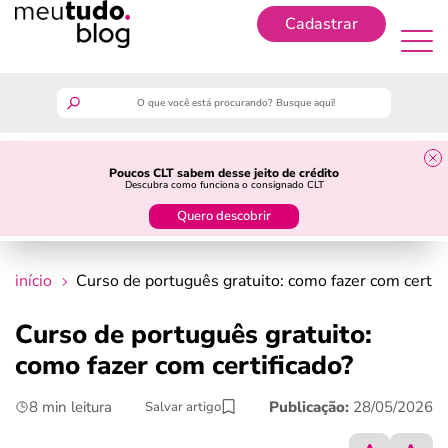
Cadastrar
Cadastrar
meutudo
Poucos CLT sabem desse jeito de crédito
Descubra como funciona o consignado CLT
guia do trabalhador
Quero descobrir
finanças
início
Curso de português gratuito: como fazer com certif
benefícios
Curso de português gratuito:
como fazer com certificado?
crédito fácil
8 min leitura
Publicação:
28/05/2026
Salvar artigo
últimas notícias