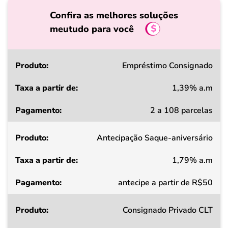
Confira as melhores soluções
meutudo para você
Produto
Empréstimo Consignado
1,39% a.m
Taxa
2 a 108 parcelas
a
partir
Antecipação Saque-aniversário
de
1,79% a.m
Pagamento
antecipe a partir de R$50
Consignado Privado CLT