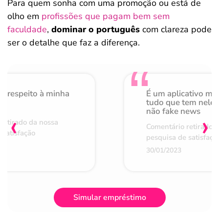
Para quem sonha com uma promoção ou está de
olho em
profissões que pagam bem sem
faculdade
,
dominar o português
com clareza pode
ser o detalhe que faz a diferença.
o respeito à minha
É um aplicativo mu
de
tudo que tem nele 
não fake news
‹
›
retirado da nossa
Comentário retirado 
 satisfação
pesquisa de satisfaçã
30/01/2023
Simular empréstimo