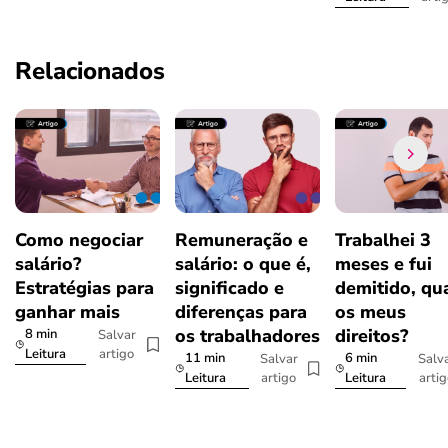
Relacionados
Como negociar
Remuneração e
Trabalhei 3
salário?
salário: o que é,
meses e fui
Estratégias para
significado e
demitido, qu
ganhar mais
diferenças para
os meus
os trabalhadores
direitos?
8 min
Salvar
artigo
Leitura
11 min
6 min
Salvar
Salv
artigo
arti
Leitura
Leitura