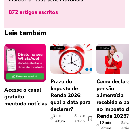
872 artigos escritos
Leia também
Prazo do
Como declar
Imposto de
pensão
Acesse o canal
Renda 2026:
alimentícia
gratuito
qual a data para
recebida e p
meutudo.notícias
declarar?
no Imposto 
Renda 2026
9 min
Salvar
artigo
Leitura
10 min
Salv
arti
Leitura