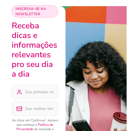
INSCREVA-SE NA
NEWSLETTER
Receba
dicas e
informações
relevantes
pro seu dia
a dia
Ao clicar em 'Continuar', declaro
que conheço a
Política de
Privacidade
da meutudo e