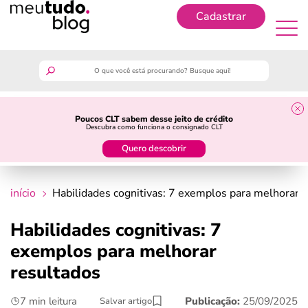
Cadastrar
Cadastrar
meutudo
Poucos CLT sabem desse jeito de crédito
Descubra como funciona o consignado CLT
guia do trabalhador
Quero descobrir
finanças
início
Habilidades cognitivas: 7 exemplos para melhorar 
benefícios
Habilidades cognitivas: 7
exemplos para melhorar
crédito fácil
resultados
últimas notícias
7 min leitura
Publicação:
25/09/2025
Salvar artigo