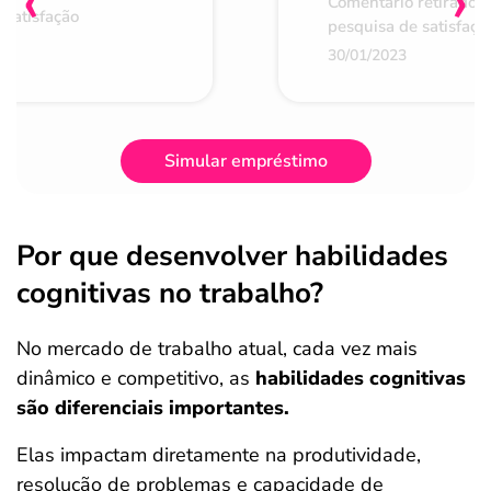
‹
›
Comentário retirado 
 satisfação
pesquisa de satisfaçã
30/01/2023
Simular empréstimo
Por que desenvolver habilidades
cognitivas no trabalho?
No mercado de trabalho atual, cada vez mais
dinâmico e competitivo, as
habilidades cognitivas
são diferenciais importantes.
Elas impactam diretamente na produtividade,
resolução de problemas e capacidade de