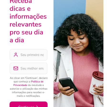
Receba
dicas e
informações
relevantes
pro seu dia
a dia
Ao clicar em 'Continuar', declaro
que conheço a
Política de
Privacidade
da meutudo e
autorizo a utilização das minhas
informações para receber e-
mails e notificações.