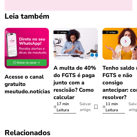
Leia também
A multa de 40%
Tenho saldo
do FGTS é paga
FGTS e não
Acesse o canal
junto com a
consigo
gratuito
rescisão? Como
antecipar: c
meutudo.notícias
calcular
resolver?
17 min
11 min
Salvar
Salv
artigo
arti
Leitura
Leitura
Relacionados