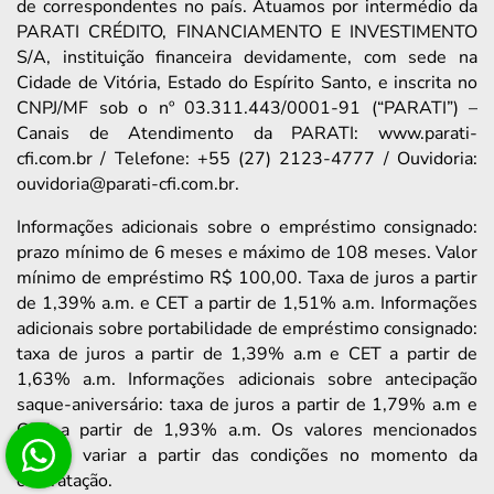
de correspondentes no país. Atuamos por intermédio da
PARATI CRÉDITO, FINANCIAMENTO E INVESTIMENTO
S/A, instituição financeira devidamente, com sede na
Cidade de Vitória, Estado do Espírito Santo, e inscrita no
CNPJ/MF sob o nº 03.311.443/0001-91 (“PARATI”) –
Canais de Atendimento da PARATI: www.parati-
cfi.com.br / Telefone: +55 (27) 2123-4777 / Ouvidoria:
ouvidoria@parati-cfi.com.br.
Informações adicionais sobre o empréstimo consignado:
prazo mínimo de 6 meses e máximo de 108 meses. Valor
mínimo de empréstimo R$ 100,00. Taxa de juros a partir
de 1,39% a.m. e CET a partir de 1,51% a.m. Informações
adicionais sobre portabilidade de empréstimo consignado:
taxa de juros a partir de 1,39% a.m e CET a partir de
1,63% a.m. Informações adicionais sobre antecipação
saque-aniversário: taxa de juros a partir de 1,79% a.m e
CET a partir de 1,93% a.m. Os valores mencionados
podem variar a partir das condições no momento da
contratação.