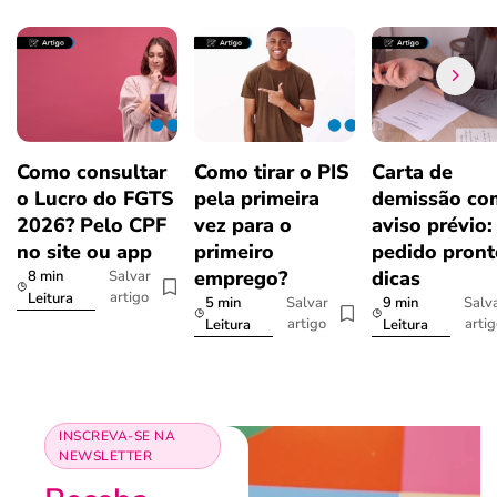
Como consultar
Como tirar o PIS
Carta de
o Lucro do FGTS
pela primeira
demissão co
2026? Pelo CPF
vez para o
aviso prévio:
no site ou app
primeiro
pedido pront
emprego?
dicas
8 min
Salvar
artigo
Leitura
5 min
9 min
Salvar
Salv
artigo
arti
Leitura
Leitura
INSCREVA-SE NA
NEWSLETTER