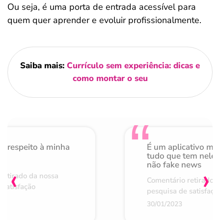
Ou seja, é uma porta de entrada acessível para
quem quer aprender e evoluir profissionalmente.
Saiba mais:
Currículo sem experiência: dicas e
como montar o seu
o respeito à minha
É um aplicativo mu
de
tudo que tem nele 
não fake news
‹
›
retirado da nossa
Comentário retirado 
 satisfação
pesquisa de satisfaçã
30/01/2023