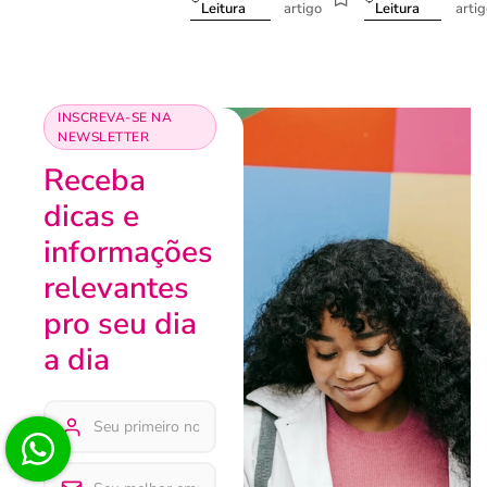
artigo
arti
Leitura
Leitura
INSCREVA-SE NA
NEWSLETTER
Receba
dicas e
informações
relevantes
pro seu dia
a dia