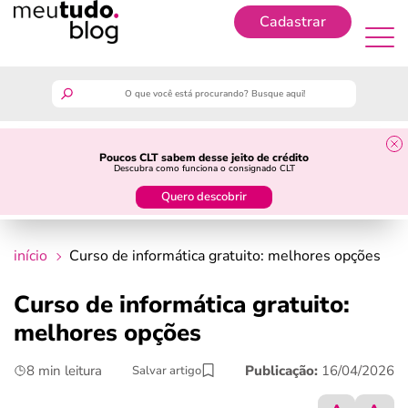
Cadastrar
Cadastrar
meutudo
Poucos CLT sabem desse jeito de crédito
Descubra como funciona o consignado CLT
guia do trabalhador
Quero descobrir
finanças
início
Curso de informática gratuito: melhores opções
benefícios
Curso de informática gratuito:
melhores opções
crédito fácil
8 min leitura
Publicação:
16/04/2026
Salvar artigo
últimas notícias