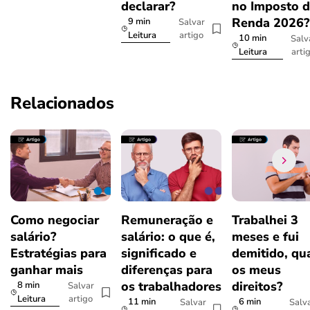
declarar?
no Imposto 
Renda 2026
9 min
Salvar
artigo
Leitura
10 min
Salv
arti
Leitura
Relacionados
Como negociar
Remuneração e
Trabalhei 3
salário?
salário: o que é,
meses e fui
Estratégias para
significado e
demitido, qu
ganhar mais
diferenças para
os meus
os trabalhadores
direitos?
8 min
Salvar
artigo
Leitura
11 min
6 min
Salvar
Salv