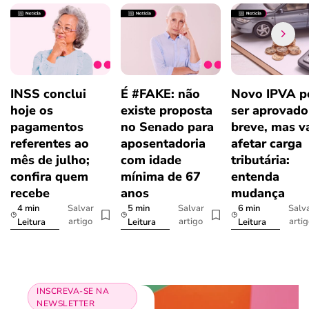
INSS conclui
É #FAKE: não
Novo IPVA p
hoje os
existe proposta
ser aprovad
pagamentos
no Senado para
breve, mas v
referentes ao
aposentadoria
afetar carga
mês de julho;
com idade
tributária:
confira quem
mínima de 67
entenda
recebe
anos
mudança
4 min
5 min
6 min
Salvar
Salvar
Salv
artigo
artigo
arti
Leitura
Leitura
Leitura
INSCREVA-SE NA
NEWSLETTER