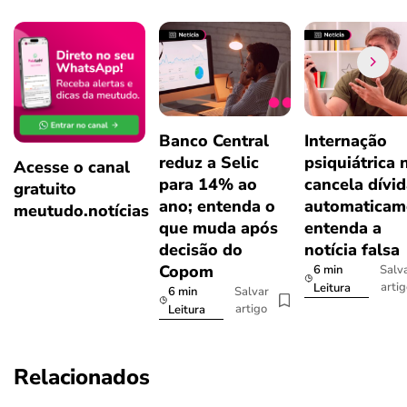
Banco Central
Internação
reduz a Selic
psiquiátrica 
Acesse o canal
para 14% ao
cancela dívi
gratuito
ano; entenda o
automaticam
meutudo.notícias
que muda após
entenda a
decisão do
notícia falsa
Copom
6 min
Salv
arti
Leitura
6 min
Salvar
artigo
Leitura
Relacionados