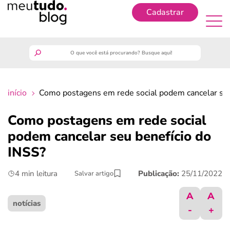
Cadastrar
Cadastrar
meutudo
início
Como postagens em rede social podem cancelar seu
guia do trabalhador
Como postagens em rede social
finanças
podem cancelar seu benefício do
INSS?
benefícios
4 min leitura
Publicação:
25/11/2022
Salvar artigo
crédito fácil
A
A
notícias
-
+
últimas notícias