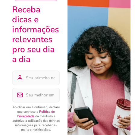
Receba
dicas e
informações
relevantes
pro seu dia
a dia
Ao clicar em 'Continuar', declaro
que conheço a
Política de
Privacidade
da meutudo e
autorizo a utilização das minhas
informações para receber e-
mails e notificações.