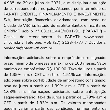
4.935, de 29 de julho de 2021, que disciplina a atuação
de correspondentes no país. Atuamos por intermédio da
PARATI CRÉDITO, FINANCIAMENTO E INVESTIMENTO
S/A, instituição financeira devidamente, com sede na
Cidade de Vitória, Estado do Espírito Santo, e inscrita no
CNPJ/MF sob o nº 03.311.443/0001-91 (“PARATI”) –
Canais de Atendimento da PARATI: www.parati-
cfi.com.br / Telefone: +55 (27) 2123-4777 / Ouvidoria:
ouvidoria@parati-cfi.com.br.
Informações adicionais sobre o empréstimo consignado:
prazo mínimo de 6 meses e máximo de 108 meses. Valor
mínimo de empréstimo R$ 100,00. Taxa de juros a partir
de 1,39% a.m. e CET a partir de 1,51% a.m. Informações
adicionais sobre portabilidade de empréstimo consignado:
taxa de juros a partir de 1,39% a.m e CET a partir de
1,63% a.m. Informações adicionais sobre antecipação
saque-aniversário: taxa de juros a partir de 1,79% a.m e
CET a partir de 1,93% a.m. Os valores mencionados
podem variar a partir das condições no momento da