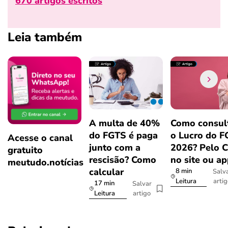
670 artigos escritos
Leia também
A multa de 40%
Como consul
do FGTS é paga
o Lucro do 
Acesse o canal
junto com a
2026? Pelo 
gratuito
rescisão? Como
no site ou a
meutudo.notícias
calcular
8 min
Salv
arti
Leitura
17 min
Salvar
artigo
Leitura