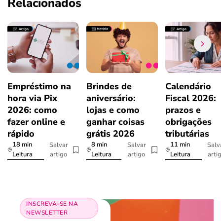
Relacionados
Empréstimo na
Brindes de
Calendário
hora via Pix
aniversário:
Fiscal 2026:
2026: como
lojas e como
prazos e
fazer online e
ganhar coisas
obrigações
rápido
grátis 2026
tributárias
18 min
8 min
11 min
Salvar
Salvar
Salv
artigo
artigo
arti
Leitura
Leitura
Leitura
INSCREVA-SE NA
NEWSLETTER