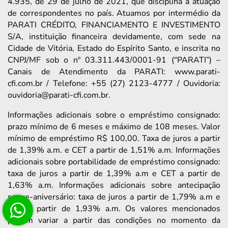
4.935, de 29 de julho de 2021, que disciplina a atuação
de correspondentes no país. Atuamos por intermédio da
PARATI CRÉDITO, FINANCIAMENTO E INVESTIMENTO
S/A, instituição financeira devidamente, com sede na
Cidade de Vitória, Estado do Espírito Santo, e inscrita no
CNPJ/MF sob o nº 03.311.443/0001-91 (“PARATI”) –
Canais de Atendimento da PARATI: www.parati-
cfi.com.br / Telefone: +55 (27) 2123-4777 / Ouvidoria:
ouvidoria@parati-cfi.com.br.
Informações adicionais sobre o empréstimo consignado:
prazo mínimo de 6 meses e máximo de 108 meses. Valor
mínimo de empréstimo R$ 100,00. Taxa de juros a partir
de 1,39% a.m. e CET a partir de 1,51% a.m. Informações
adicionais sobre portabilidade de empréstimo consignado:
taxa de juros a partir de 1,39% a.m e CET a partir de
1,63% a.m. Informações adicionais sobre antecipação
saque-aniversário: taxa de juros a partir de 1,79% a.m e
CET a partir de 1,93% a.m. Os valores mencionados
podem variar a partir das condições no momento da