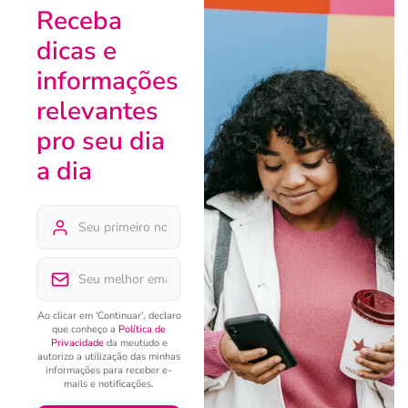
Receba
dicas e
informações
relevantes
pro seu dia
a dia
Ao clicar em 'Continuar', declaro
que conheço a
Política de
Privacidade
da meutudo e
autorizo a utilização das minhas
informações para receber e-
mails e notificações.