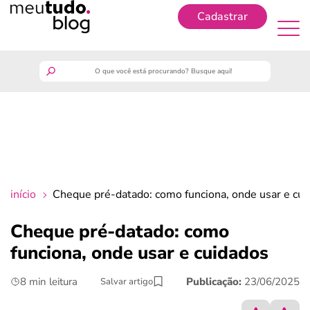
Cadastrar
Cadastrar
meutudo
guia do trabalhador
finanças
início
Cheque pré-datado: como funciona, onde usar e cu
benefícios
Cheque pré-datado: como
funciona, onde usar e cuidados
crédito fácil
8 min leitura
Publicação:
23/06/2025
Salvar artigo
últimas notícias