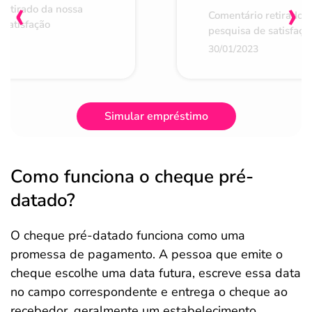
‹
›
retirado da nossa
Comentário retirado 
 satisfação
pesquisa de satisfaçã
30/01/2023
Simular empréstimo
Como funciona o cheque pré-
datado?
O cheque pré-datado funciona como uma
promessa de pagamento. A pessoa que emite o
cheque escolhe uma data futura, escreve essa data
no campo correspondente e entrega o cheque ao
recebedor, geralmente um estabelecimento